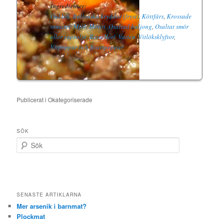
Ingredienser:
Gul lök
,
Italienska kryddor (fryst)
,
Köttfärs
,
Krossade
tomater
,
Mjöl
,
Morot
,
Osaltad buljong
,
Osaltat smör
eller rapsolja
,
Rotselleri
,
Vatten
,
Vitlöksklyftor
,
Vitpeppar och Svartpeppar
Publicerat i
Okategoriserade
SÖK
S
ö
k
SENASTE ARTIKLARNA
Mer arsenik i barnmat?
Plockmat