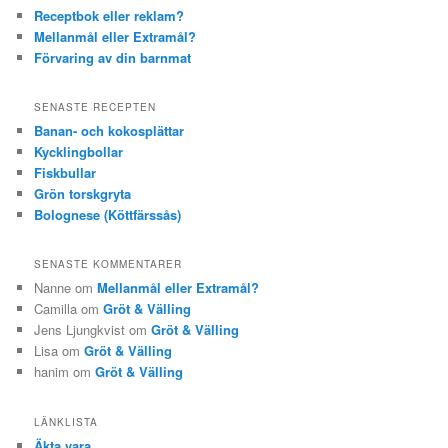
Receptbok eller reklam?
Mellanmål eller Extramål?
Förvaring av din barnmat
SENASTE RECEPTEN
Banan- och kokosplättar
Kycklingbollar
Fiskbullar
Grön torskgryta
Bolognese (Köttfärssås)
SENASTE KOMMENTARER
Nanne om
Mellanmål eller Extramål?
Camilla om
Gröt & Välling
Jens Ljungkvist om
Gröt & Välling
Lisa om
Gröt & Välling
hanim om
Gröt & Välling
LÄNKLISTA
Äkta vara