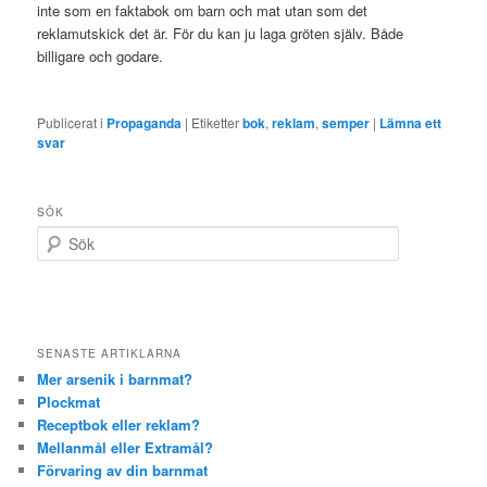
inte som en faktabok om barn och mat utan som det
reklamutskick det är. För du kan ju laga gröten själv. Både
billigare och godare.
Publicerat i
Propaganda
|
Etiketter
bok
,
reklam
,
semper
|
Lämna ett
svar
SÖK
S
ö
k
SENASTE ARTIKLARNA
Mer arsenik i barnmat?
Plockmat
Receptbok eller reklam?
Mellanmål eller Extramål?
Förvaring av din barnmat