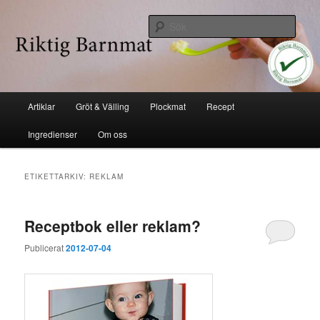
Hoppa
Hoppa
Industrifri mat
till
till
Sök
huvudinnehåll
sekundärt
innehåll
Riktig barnmat
Huvudmeny
Artiklar
Gröt & Välling
Plockmat
Recept
Ingredienser
Om oss
ETIKETTARKIV:
REKLAM
Receptbok eller reklam?
Publicerat
2012-07-04