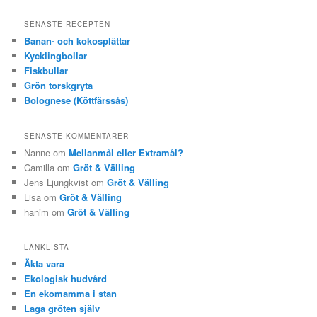
SENASTE RECEPTEN
Banan- och kokosplättar
Kycklingbollar
Fiskbullar
Grön torskgryta
Bolognese (Köttfärssås)
SENASTE KOMMENTARER
Nanne om
Mellanmål eller Extramål?
Camilla om
Gröt & Välling
Jens Ljungkvist om
Gröt & Välling
Lisa om
Gröt & Välling
hanim om
Gröt & Välling
LÄNKLISTA
Äkta vara
Ekologisk hudvård
En ekomamma i stan
Laga gröten själv