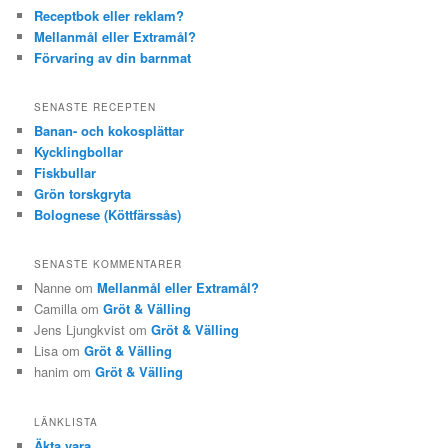
Receptbok eller reklam?
Mellanmål eller Extramål?
Förvaring av din barnmat
SENASTE RECEPTEN
Banan- och kokosplättar
Kycklingbollar
Fiskbullar
Grön torskgryta
Bolognese (Köttfärssås)
SENASTE KOMMENTARER
Nanne om
Mellanmål eller Extramål?
Camilla om
Gröt & Välling
Jens Ljungkvist om
Gröt & Välling
Lisa om
Gröt & Välling
hanim om
Gröt & Välling
LÄNKLISTA
Äkta vara