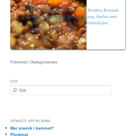
Ingredienser:
Gul lök
,
Italienska kryddor (fryst)
,
Köttfärs
,
Krossade
tomater
,
Mjöl
,
Morot
,
Osaltad buljong
,
Osaltat smör
eller rapsolja
,
Rotselleri
,
Vatten
,
Vitlöksklyftor
,
Vitpeppar och Svartpeppar
Publicerat i
Okategoriserade
SÖK
S
ö
k
SENASTE ARTIKLARNA
Mer arsenik i barnmat?
Plockmat