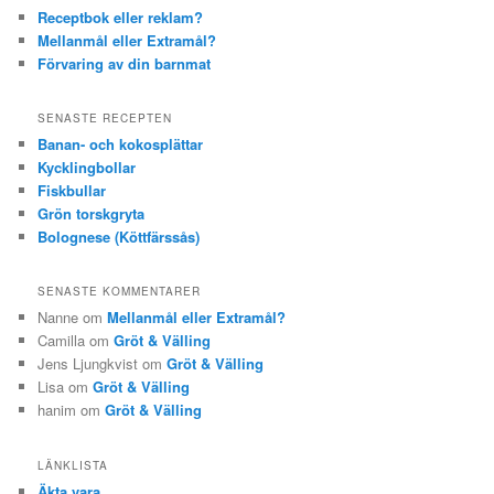
Receptbok eller reklam?
Mellanmål eller Extramål?
Förvaring av din barnmat
SENASTE RECEPTEN
Banan- och kokosplättar
Kycklingbollar
Fiskbullar
Grön torskgryta
Bolognese (Köttfärssås)
SENASTE KOMMENTARER
Nanne om
Mellanmål eller Extramål?
Camilla om
Gröt & Välling
Jens Ljungkvist om
Gröt & Välling
Lisa om
Gröt & Välling
hanim om
Gröt & Välling
LÄNKLISTA
Äkta vara