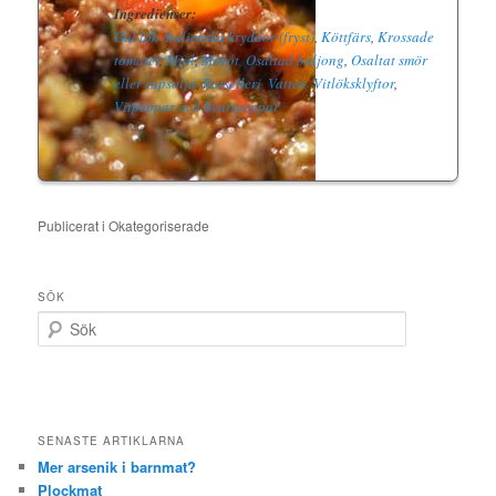
Ingredienser:
Gul lök
,
Italienska kryddor (fryst)
,
Köttfärs
,
Krossade
tomater
,
Mjöl
,
Morot
,
Osaltad buljong
,
Osaltat smör
eller rapsolja
,
Rotselleri
,
Vatten
,
Vitlöksklyftor
,
Vitpeppar och Svartpeppar
Publicerat i
Okategoriserade
SÖK
S
ö
k
SENASTE ARTIKLARNA
Mer arsenik i barnmat?
Plockmat