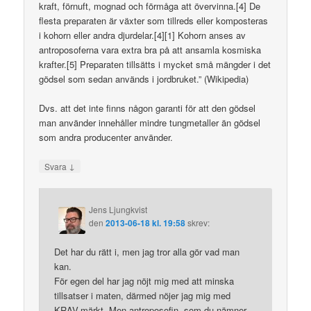
kraft, förnuft, mognad och förmåga att övervinna.[4] De
flesta preparaten är växter som tillreds eller komposteras
i kohorn eller andra djurdelar.[4][1] Kohorn anses av
antroposoferna vara extra bra på att ansamla kosmiska
krafter.[5] Preparaten tillsätts i mycket små mängder i det
gödsel som sedan används i jordbruket.” (Wikipedia)
Dvs. att det inte finns någon garanti för att den gödsel
man använder innehåller mindre tungmetaller än gödsel
som andra producenter använder.
↓
Svara
Jens Ljungkvist
den
2013-06-18 kl. 19:58
skrev:
Det har du rätt i, men jag tror alla gör vad man
kan.
För egen del har jag nöjt mig med att minska
tillsatser i maten, därmed nöjer jag mig med
KRAV-märkt. Men antroposofin, som du nämner,