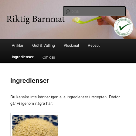
Hoppa
Industrifri mat
till
Sök
huvudinnehåll
Riktig barnmat
Huvudmeny
Artiklar
Gröt & Välling
Plockmat
Recept
Ingredienser
Om oss
Ingredienser
Du kanske inte känner igen alla ingredienser i recepten. Därför
går vi igenom några här: