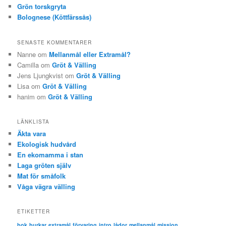
Grön torskgryta
Bolognese (Köttfärssås)
SENASTE KOMMENTARER
Nanne om
Mellanmål eller Extramål?
Camilla om
Gröt & Välling
Jens Ljungkvist om
Gröt & Välling
Lisa om
Gröt & Välling
hanim om
Gröt & Välling
LÄNKLISTA
Äkta vara
Ekologisk hudvård
En ekomamma i stan
Laga gröten själv
Mat för småfolk
Våga vägra välling
ETIKETTER
bok
burkar
extramål
förvaring
intro
lådor
mellanmål
mission