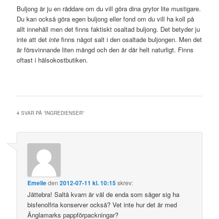
Buljong är ju en räddare om du vill göra dina grytor lite mustigare.
Du kan också göra egen buljong eller fond om du vill ha koll på
allt innehåll men det finns faktiskt osaltad buljong. Det betyder ju
inte att det
inte
finns något salt i den osaltade buljongen. Men det
är försvinnande liten mängd och den är där helt naturligt. Finns
oftast i hälsokostbutiken.
4 SVAR PÅ ”
INGREDIENSER
”
Emelie
den
2012-07-11 kl. 10:15
skrev:
Jättebra! Saltå kvarn är väl de enda som säger sig ha
bisfenolfria konserver också? Vet inte hur det är med
Änglamarks pappförpackningar?