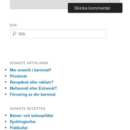
SÖK
S
ö
k
SENASTE ARTIKLARNA
Mer arsenik i barnmat?
Plockmat
Receptbok eller reklam?
Mellanmål eller Extramål?
Förvaring av din barnmat
SENASTE RECEPTEN
Banan- och kokosplättar
Kycklingbollar
Fiskbullar