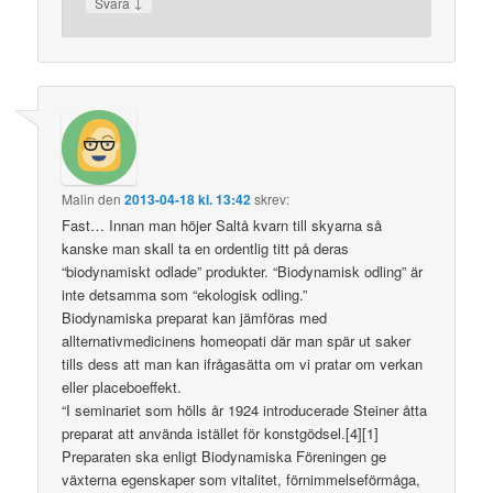
↓
Svara
Malin
den
2013-04-18 kl. 13:42
skrev:
Fast… Innan man höjer Saltå kvarn till skyarna så
kanske man skall ta en ordentlig titt på deras
“biodynamiskt odlade” produkter. “Biodynamisk odling” är
inte detsamma som “ekologisk odling.”
Biodynamiska preparat kan jämföras med
allternativmedicinens homeopati där man spär ut saker
tills dess att man kan ifrågasätta om vi pratar om verkan
eller placeboeffekt.
“I seminariet som hölls år 1924 introducerade Steiner åtta
preparat att använda istället för konstgödsel.[4][1]
Preparaten ska enligt Biodynamiska Föreningen ge
växterna egenskaper som vitalitet, förnimmelseförmåga,