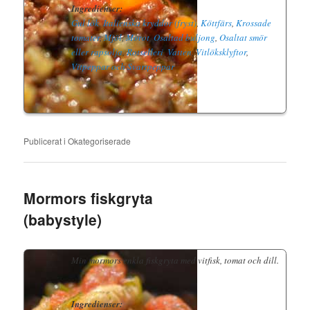
Ingredienser:
Gul lök
,
Italienska kryddor (fryst)
,
Köttfärs
,
Krossade
tomater
,
Mjöl
,
Morot
,
Osaltad buljong
,
Osaltat smör
eller rapsolja
,
Rotselleri
,
Vatten
,
Vitlöksklyftor
,
Vitpeppar och Svartpeppar
Publicerat i
Okategoriserade
Mormors fiskgryta
(babystyle)
Min mormors enkla fiskgryta med vitfisk, tomat och dill.
Ingredienser: