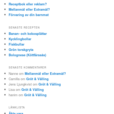
Receptbok eller reklam?
Mellanmål eller Extramål?
Förvaring av din barnmat
SENASTE RECEPTEN
Banan- och kokosplättar
Kycklingbollar
Fiskbullar
Grön torskgryta
Bolognese (Köttfärssås)
SENASTE KOMMENTARER
Nanne om
Mellanmål eller Extramål?
Camilla om
Gröt & Välling
Jens Ljungkvist om
Gröt & Välling
Lisa om
Gröt & Välling
hanim om
Gröt & Välling
LÄNKLISTA
Äkta vara