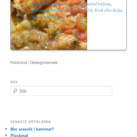
hackad Dill
,
Krossade tomater
,
Osaltad buljong
,
Osaltat smör eller rapsolja
,
Purjolök
,
Torsk eller Kolja
,
Vatten
,
Vitpeppar
Publicerat i
Okategoriserade
SÖK
S
ö
k
SENASTE ARTIKLARNA
Mer arsenik i barnmat?
Plockmat