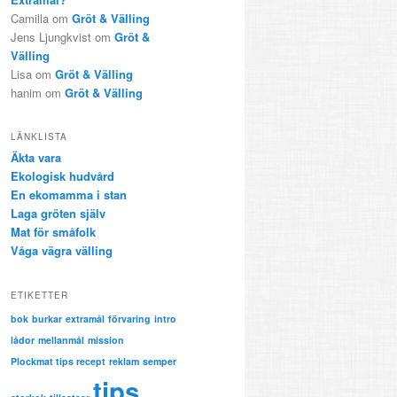
Camilla om
Gröt & Välling
Jens Ljungkvist om
Gröt &
Välling
Lisa om
Gröt & Välling
hanim om
Gröt & Välling
LÄNKLISTA
Äkta vara
Ekologisk hudvård
En ekomamma i stan
Laga gröten själv
Mat för småfolk
Våga vägra välling
ETIKETTER
bok
burkar
extramål
förvaring
intro
lådor
mellanmål
mission
Plockmat tips recept
reklam
semper
tips