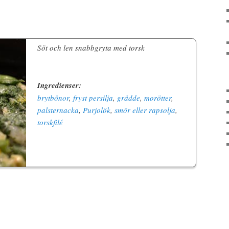
Söt och len snabbgryta med torsk
Ingredienser:
brytbönor
,
fryst persilja
,
grädde
,
morötter
,
palsternacka
,
Purjolök
,
smör eller rapsolja
,
torskfilé