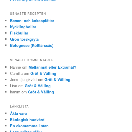
SENASTE RECEPTEN
Banan- och kokosplättar
Kycklingbollar
Fiskbullar
Grön torskgryta
Bolognese (Köttfärssås)
SENASTE KOMMENTARER
Nanne om
Mellanmål eller Extramål?
Camilla om
Gröt & Välling
Jens Ljungkvist om
Gröt & Välling
Lisa om
Gröt & Välling
hanim om
Gröt & Välling
LÄNKLISTA
Äkta vara
Ekologisk hudvård
En ekomamma i stan
Laga gröten själv