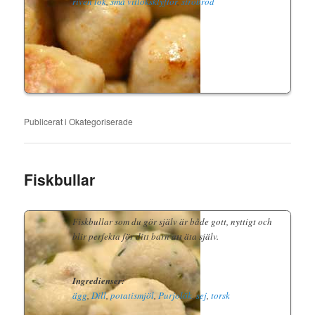
riven lök
,
små vitlöksklyftor
,
ströbröd
Publicerat i
Okategoriserade
Fiskbullar
Fiskbullar som du gör själv är både gott, nyttigt och
blir perfekta för ditt barn att äta själv.
Ingredienser:
ägg
,
Dill
,
potatismjöl
,
Purjolök
,
sej
,
torsk