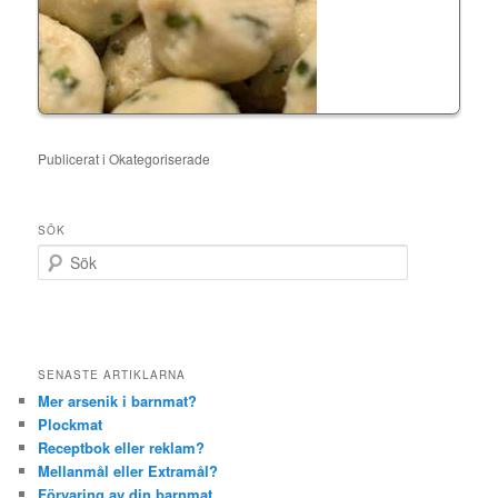
Publicerat i
Okategoriserade
SÖK
S
ö
k
SENASTE ARTIKLARNA
Mer arsenik i barnmat?
Plockmat
Receptbok eller reklam?
Mellanmål eller Extramål?
Förvaring av din barnmat