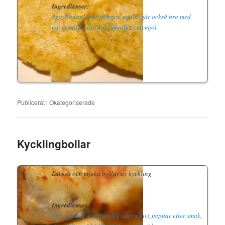
Ingredienser:
ägg
,
banan
,
kokosflingor
,
mjölk (går också bra med
havremjölk eller kokosmjölk)
,
vetemjöl
Publicerat i
Okategoriserade
Kycklingbollar
Läckra och mjuka bollar av kyckling
Ingredienser:
ägg
,
grädde
,
kycklingfilé (ca en bit)
,
peppar efter smak
,