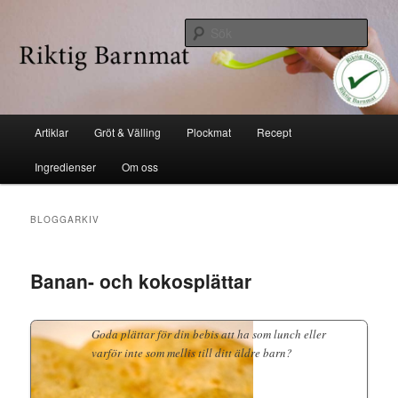
Hoppa
Hoppa
Industrifri mat
till
till
Sök
huvudinnehåll
sekundärt
innehåll
Riktig barnmat
Huvudmeny
Artiklar
Gröt & Välling
Plockmat
Recept
Ingredienser
Om oss
BLOGGARKIV
Banan- och kokosplättar
Goda plättar för din bebis att ha som lunch eller
varför inte som mellis till ditt äldre barn?