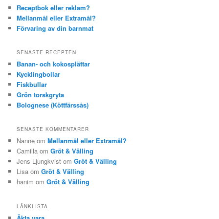
Receptbok eller reklam?
Mellanmål eller Extramål?
Förvaring av din barnmat
SENASTE RECEPTEN
Banan- och kokosplättar
Kycklingbollar
Fiskbullar
Grön torskgryta
Bolognese (Köttfärssås)
SENASTE KOMMENTARER
Nanne om
Mellanmål eller Extramål?
Camilla om
Gröt & Välling
Jens Ljungkvist om
Gröt & Välling
Lisa om
Gröt & Välling
hanim om
Gröt & Välling
LÄNKLISTA
Äkta vara