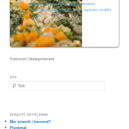
brytbönor
,
fryst persilja
,
grädde
,
morötter
,
palsternacka
,
Purjolök
,
smör eller rapsolja
,
torskfilé
Publicerat i
Okategoriserade
SÖK
S
ö
k
SENASTE ARTIKLARNA
Mer arsenik i barnmat?
Plockmat