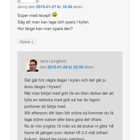
Jenny
den
2015-01-27 kl. 16:38
skrev:
Super med recept!
Såg att man kan laga och spara i kylen.
Hur länge kan man spara den?
↓
Svara
Jens Ljungkvist
den
2015-01-28 kl. 22:56
skrev:
Det går fint några dagar i kylen och det går ju
ännu längre i frysen!
När man börjar med gröt för en liten räcker det att
fylla en isbricka med gröt så har du lagom
portioner att börja med.
Allt eftersom ditt barn blir större så kommer du få
laga större satser eller bara göra det oftare.
Nu är min yngsta 10 mån så då brukar vi göra 1dl
havre åt gången som räcker till 2-3 mål (oftast
frukost, ibland lite innan nattning).