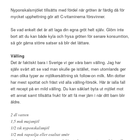
Nyponskalsmjölet tillsätts med fördel när gröten är färdig då för
mycket upphettning gör att C-vitaminerna försvinner.
Se vad enkelt det är att laga din egna gröt helt själv. Glöm inte
bort att du kan både kyla och frysa gröten för senare konsumtion,
så gör gärna större satser så blir det lättare.
Välling
Det är faktiskt bara i Sverige vi ger våra barn välling. Jag har
själv svårt att se vad man skulle ge istället, men utomlands ger
man olika typer av mjölkersättning sk follow-on milk. Min dotter
har mest spottat och fräst vid alla välling-försök. Här är ialla fall
ett recept på en mild välling. Du kan såklart byta ut mjölet mot
ett annat samt tillsätta frukt för att få mer järn i när ditt barn blir
äldre.
2 dl vatten
1,5 msk majsmjöl
1/2 tsk nyponskalsmjöl
1/2 msk rapsolja eller osaltat smör