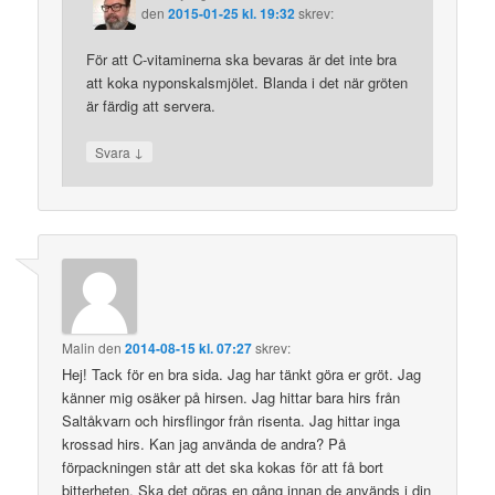
den
2015-01-25 kl. 19:32
skrev:
För att C-vitaminerna ska bevaras är det inte bra
att koka nyponskalsmjölet. Blanda i det när gröten
är färdig att servera.
↓
Svara
Malin
den
2014-08-15 kl. 07:27
skrev:
Hej! Tack för en bra sida. Jag har tänkt göra er gröt. Jag
känner mig osäker på hirsen. Jag hittar bara hirs från
Saltåkvarn och hirsflingor från risenta. Jag hittar inga
krossad hirs. Kan jag använda de andra? På
förpackningen står att det ska kokas för att få bort
bitterheten. Ska det göras en gång innan de används i din