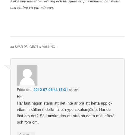
Koka upp under omrörning och låt sjuda ett par minuter. Låt svälla
och svalna ett par minuter.
33 SVAR PÅ ”
GRÖT & VÄLLING
”
Frida
den
2012-07-06 kl. 15:31
skrev:
Hej,
Har läst någon stans att det inte är bra att hetta upp c-
vitamin källan (i detta fallet nyponskalsmjölet). Har du
läst om det? Så kanske tips att strö på detta mjöl efteråt
och röra om.
↓
Svara