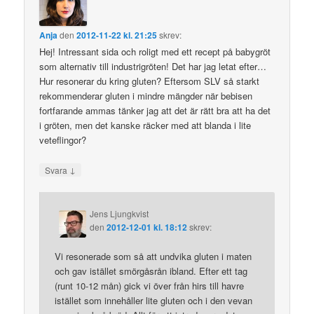
Anja
den
2012-11-22 kl. 21:25
skrev:
Hej! Intressant sida och roligt med ett recept på babygröt
som alternativ till industrigröten! Det har jag letat efter…
Hur resonerar du kring gluten? Eftersom SLV så starkt
rekommenderar gluten i mindre mängder när bebisen
fortfarande ammas tänker jag att det är rätt bra att ha det
i gröten, men det kanske räcker med att blanda i lite
veteflingor?
↓
Svara
Jens Ljungkvist
den
2012-12-01 kl. 18:12
skrev:
Vi resonerade som så att undvika gluten i maten
och gav istället smörgåsrån ibland. Efter ett tag
(runt 10-12 mån) gick vi över från hirs till havre
istället som innehåller lite gluten och i den vevan