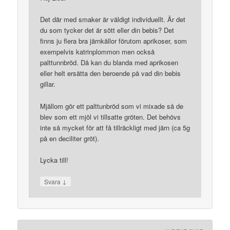
Det där med smaker är väldigt individuellt. Är det
du som tycker det är sött eller din bebis? Det
finns ju flera bra järnkällor förutom aprikoser, som
exempelvis katrinplommon men också
palttunnbröd. Då kan du blanda med aprikosen
eller helt ersätta den beroende på vad din bebis
gillar.
Mjällom gör ett palttunbröd som vi mixade så de
blev som ett mjöl vi tillsatte gröten. Det behövs
inte så mycket för att få tillräckligt med järn (ca 5g
på en deciliter gröt).
Lycka till!
↓
Svara