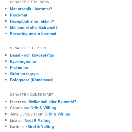
SENASTE ARTIKLARNA
Mer arsenik i barnmat?
Plockmat
Receptbok eller reklam?
Mellanmål eller Extramål?
Förvaring av din barnmat
SENASTE RECEPTEN
Banan- och kokosplättar
Kycklingbollar
Fiskbullar
Grön torskgryta
Bolognese (Köttfärssås)
SENASTE KOMMENTARER
Nanne om
Mellanmål eller Extramål?
Camilla om
Gröt & Välling
Jens Ljungkvist om
Gröt & Välling
Lisa om
Gröt & Välling
hanim om
Gröt & Välling