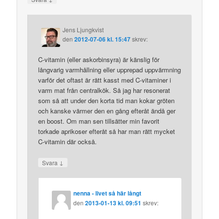
Jens Ljungkvist
den
2012-07-06 kl. 15:47
skrev:
C-vitamin (eller askorbinsyra) är känslig för
långvarig varmhållning eller upprepad uppvärmning
varför det oftast är rätt kasst med C-vitaminer i
varm mat från centralkök. Så jag har resonerat
som så att under den korta tid man kokar gröten
och kanske värmer den en gång efteråt ändå ger
en boost. Om man sen tillsätter min favorit
torkade aprikoser efteråt så har man rätt mycket
C-vitamin där också.
↓
Svara
nenna - livet så här långt
den
2013-01-13 kl. 09:51
skrev: