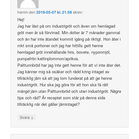
hanim
den
2016-05-07 kl. 21:58
skrev:
Hej!
Jag har läst på om industrigröt och även om hemlagad
gröt men är så förvirrad. Min dotter är 7 månader gammal
och än har inte ätandet kommit igång på riktigt. Hon äter i
mkt små portioner och jag har hittills gett henne
hemlagad gröt innehållande hirs, bovete, nyponmjöl,
pumpafrön kattinplommon/aprikos.
Palttunnbröd har jag inte gett henne för att vi inte äter det.
Jag känner mig så osäker och rädd kring intaget av
tillräcklig järn så att jag tom funderat på att ge henne
industrigröt. Hur ska jag göra för att hon ska få rätt
mängd järn utan Palttunnbröd och utan industrigröt. Några
tips och råd? Är receptet som står på denna sida
tillräcklig när det gäller järnintaget?
↓
Svara