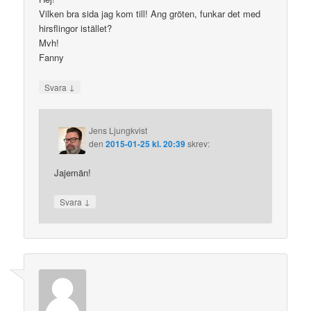
Vilken bra sida jag kom till! Ang gröten, funkar det med
hirsflingor istället?
Mvh!
Fanny
↓
Svara
Jens Ljungkvist
den
2015-01-25 kl. 20:39
skrev:
Jajemän!
↓
Svara