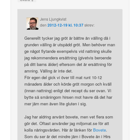
Jens Ljungkvist
den
2012-12-19 kl. 10:37
skrev:
Generellt tycker jag gröt är bättre än välling då i
grunden välling är utspädd gröt. Men behöver man
ge något flytande exempelvis vid nattning skulle
jag rekommendera ersättning (givetvis beroende
på ditt barns ålder) eftersom det är ersättning för
amning. Välling är inte det.
För egen del gick vi över till mat runt 10-12
månaders ålder och körde gröt morgon och kväll
(innan nattning) enligt det recept du ser ovan. Vi
bytte så småningom hirsen mot havre då det har
mer järn men även lite gluten i sig.
Jag har aldring använt bovete, men vet flera som
gör det. Oftast använder jag miljomat.se för att
kolla näringsvärden. Här är länken för
Bovete
.
Som du ser är det mindre järn i Bovete än i Hirs