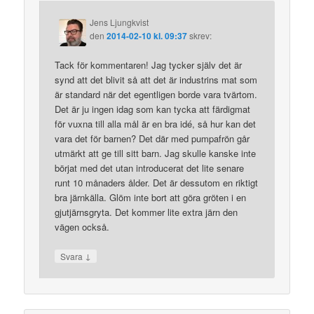
Jens Ljungkvist
den
2014-02-10 kl. 09:37
skrev:
Tack för kommentaren! Jag tycker själv det är
synd att det blivit så att det är industrins mat som
är standard när det egentligen borde vara tvärtom.
Det är ju ingen idag som kan tycka att färdigmat
för vuxna till alla mål är en bra idé, så hur kan det
vara det för barnen? Det där med pumpafrön går
utmärkt att ge till sitt barn. Jag skulle kanske inte
börjat med det utan introducerat det lite senare
runt 10 månaders ålder. Det är dessutom en riktigt
bra järnkälla. Glöm inte bort att göra gröten i en
gjutjärnsgryta. Det kommer lite extra järn den
vägen också.
↓
Svara