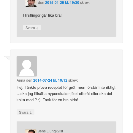
den
2015-01-25 kl. 19:30
skrev:
Hirsflingor går lika bra!
↓
Svara
Anna
den
2014-07-24 kl. 10:12
skrev:
Hej. Tänkte prova receptet för gröt, men förstår inte riktigt
…ska jag tillsätta nyponskalsmjölet efteråt eller ska det
koka med ? :). Tack för en bra sida!
↓
Svara
Jens Ljungkvist