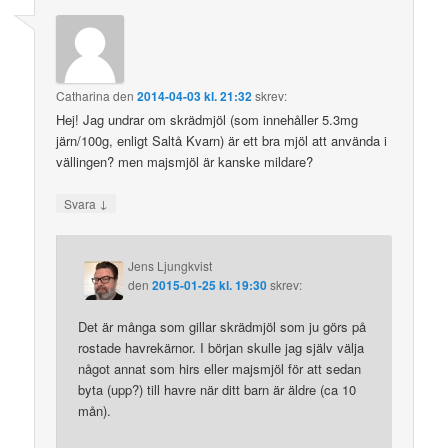
Catharina
den
2014-04-03 kl. 21:32
skrev:
Hej! Jag undrar om skrädmjöl (som innehåller 5.3mg
järn/100g, enligt Saltå Kvarn) är ett bra mjöl att använda i
vällingen? men majsmjöl är kanske mildare?
↓
Svara
Jens Ljungkvist
den
2015-01-25 kl. 19:30
skrev:
Det är många som gillar skrädmjöl som ju görs på
rostade havrekärnor. I början skulle jag själv välja
något annat som hirs eller majsmjöl för att sedan
byta (upp?) till havre när ditt barn är äldre (ca 10
mån).