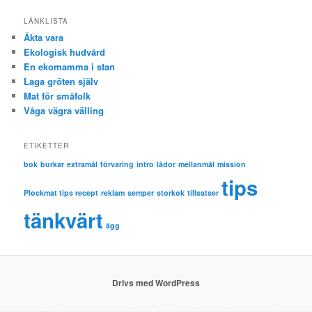
LÄNKLISTA
Äkta vara
Ekologisk hudvård
En ekomamma i stan
Laga gröten själv
Mat för småfolk
Våga vägra välling
ETIKETTER
bok
burkar
extramål
förvaring
intro
lådor
mellanmål
mission
tips
Plockmat tips recept
reklam
semper
storkok
tillsatser
tänkvärt
ägg
Drivs med WordPress