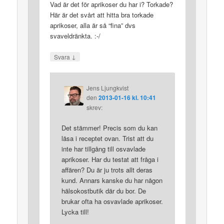
Vad är det för aprikoser du har i? Torkade?
Här är det svårt att hitta bra torkade
aprikoser, alla är så “fina” dvs
svaveldränkta. :-/
↓
Svara
Jens Ljungkvist
den
2013-01-16 kl. 10:41
skrev:
Det stämmer! Precis som du kan
läsa i receptet ovan. Trist att du
inte har tillgång till osvavlade
aprikoser. Har du testat att fråga i
affären? Du är ju trots allt deras
kund. Annars kanske du har någon
hälsokostbutik där du bor. De
brukar ofta ha osvavlade aprikoser.
Lycka till!