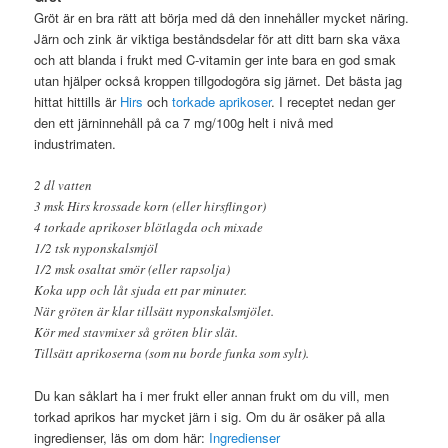
Gröt är en bra rätt att börja med då den innehåller mycket näring.
Järn och zink är viktiga beståndsdelar för att ditt barn ska växa
och att blanda i frukt med C-vitamin ger inte bara en god smak
utan hjälper också kroppen tillgodogöra sig järnet. Det bästa jag
hittat hittills är
Hirs
och
torkade aprikoser
. I receptet nedan ger
den ett järninnehåll på ca 7 mg/100g helt i nivå med
industrimaten.
2 dl vatten
3 msk Hirs krossade korn (eller hirsflingor)
4 torkade aprikoser blötlagda och mixade
1/2 tsk nyponskalsmjöl
1/2 msk osaltat smör (eller rapsolja)
Koka upp och låt sjuda ett par minuter.
När gröten är klar tillsätt nyponskalsmjölet.
Kör med stavmixer så gröten blir slät.
Tillsätt aprikoserna (som nu borde funka som sylt).
Du kan såklart ha i mer frukt eller annan frukt om du vill, men
torkad aprikos har mycket järn i sig. Om du är osäker på alla
ingredienser, läs om dom här:
Ingredienser