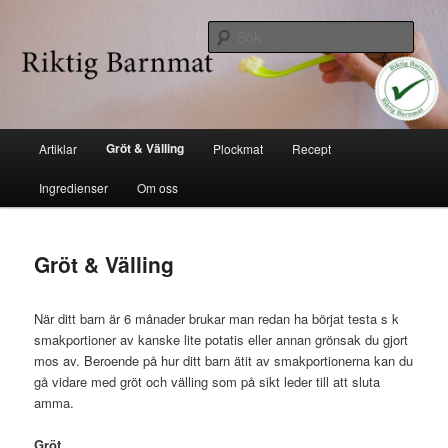
Hoppa
Industrifri mat
till
Sök
huvudinnehåll
Riktig barnmat
Huvudmeny
Gröt & Välling
Artiklar
Plockmat
Recept
Ingredienser
Om oss
Gröt & Välling
När ditt barn är 6 månader brukar man redan ha börjat testa s k
smakportioner av kanske lite potatis eller annan grönsak du gjort
mos av. Beroende på hur ditt barn ätit av smakportionerna kan du
gå vidare med gröt och välling som på sikt leder till att sluta
amma.
Gröt