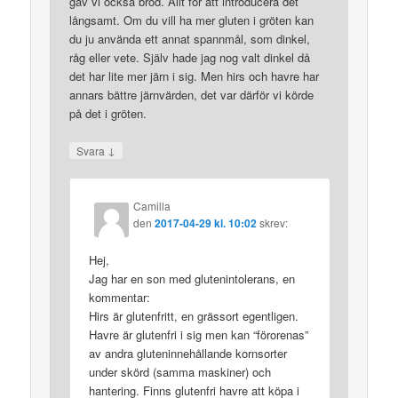
gav vi också bröd. Allt för att introducera det
långsamt. Om du vill ha mer gluten i gröten kan
du ju använda ett annat spannmål, som dinkel,
råg eller vete. Själv hade jag nog valt dinkel då
det har lite mer järn i sig. Men hirs och havre har
annars bättre järnvärden, det var därför vi körde
på det i gröten.
↓
Svara
Camilla
den
2017-04-29 kl. 10:02
skrev:
Hej,
Jag har en son med glutenintolerans, en
kommentar:
Hirs är glutenfritt, en grässort egentligen.
Havre är glutenfri i sig men kan “förorenas”
av andra gluteninnehållande kornsorter
under skörd (samma maskiner) och
hantering. Finns glutenfri havre att köpa i