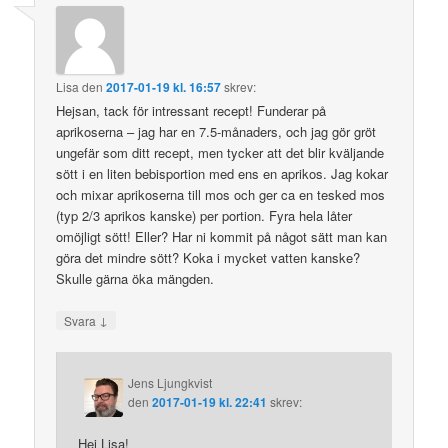
Lisa
den
2017-01-19 kl. 16:57
skrev:
Hejsan, tack för intressant recept! Funderar på
aprikoserna – jag har en 7.5-månaders, och jag gör gröt
ungefär som ditt recept, men tycker att det blir kväljande
sött i en liten bebisportion med ens en aprikos. Jag kokar
och mixar aprikoserna till mos och ger ca en tesked mos
(typ 2/3 aprikos kanske) per portion. Fyra hela låter
omöjligt sött! Eller? Har ni kommit på något sätt man kan
göra det mindre sött? Koka i mycket vatten kanske?
Skulle gärna öka mängden.
↓
Svara
Jens Ljungkvist
den
2017-01-19 kl. 22:41
skrev:
Hej Lisa!