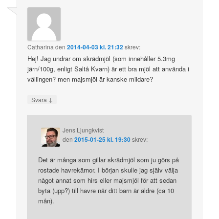
Catharina
den
2014-04-03 kl. 21:32
skrev:
Hej! Jag undrar om skrädmjöl (som innehåller 5.3mg
järn/100g, enligt Saltå Kvarn) är ett bra mjöl att använda i
vällingen? men majsmjöl är kanske mildare?
↓
Svara
Jens Ljungkvist
den
2015-01-25 kl. 19:30
skrev:
Det är många som gillar skrädmjöl som ju görs på
rostade havrekärnor. I början skulle jag själv välja
något annat som hirs eller majsmjöl för att sedan
byta (upp?) till havre när ditt barn är äldre (ca 10
mån).