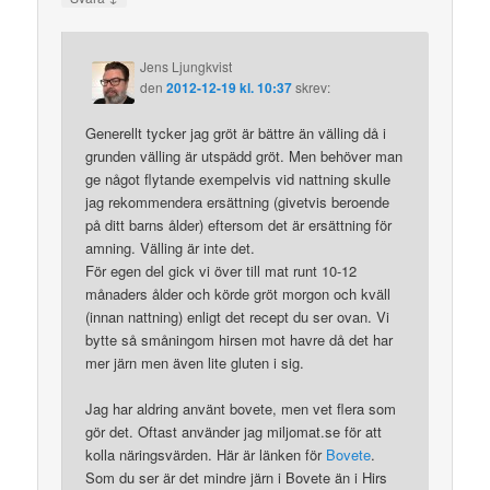
Jens Ljungkvist
den
2012-12-19 kl. 10:37
skrev:
Generellt tycker jag gröt är bättre än välling då i
grunden välling är utspädd gröt. Men behöver man
ge något flytande exempelvis vid nattning skulle
jag rekommendera ersättning (givetvis beroende
på ditt barns ålder) eftersom det är ersättning för
amning. Välling är inte det.
För egen del gick vi över till mat runt 10-12
månaders ålder och körde gröt morgon och kväll
(innan nattning) enligt det recept du ser ovan. Vi
bytte så småningom hirsen mot havre då det har
mer järn men även lite gluten i sig.
Jag har aldring använt bovete, men vet flera som
gör det. Oftast använder jag miljomat.se för att
kolla näringsvärden. Här är länken för
Bovete
.
Som du ser är det mindre järn i Bovete än i Hirs