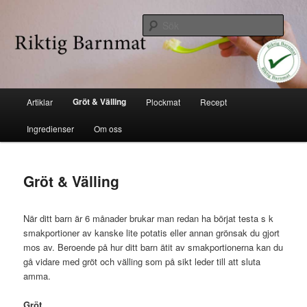
Hoppa
Industrifri mat
till
Sök
huvudinnehåll
Riktig barnmat
Huvudmeny
Gröt & Välling
Artiklar
Plockmat
Recept
Ingredienser
Om oss
Gröt & Välling
När ditt barn är 6 månader brukar man redan ha börjat testa s k
smakportioner av kanske lite potatis eller annan grönsak du gjort
mos av. Beroende på hur ditt barn ätit av smakportionerna kan du
gå vidare med gröt och välling som på sikt leder till att sluta
amma.
Gröt