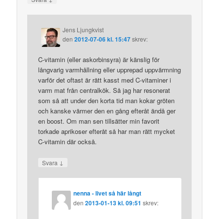
Jens Ljungkvist
den
2012-07-06 kl. 15:47
skrev:
C-vitamin (eller askorbinsyra) är känslig för
långvarig varmhållning eller upprepad uppvärmning
varför det oftast är rätt kasst med C-vitaminer i
varm mat från centralkök. Så jag har resonerat
som så att under den korta tid man kokar gröten
och kanske värmer den en gång efteråt ändå ger
en boost. Om man sen tillsätter min favorit
torkade aprikoser efteråt så har man rätt mycket
C-vitamin där också.
↓
Svara
nenna - livet så här långt
den
2013-01-13 kl. 09:51
skrev: