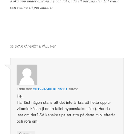
Koka upp under omrörning och låt sjuda ett par minuter. Låt svälla
och svalna ett par minuter.
33 SVAR PÅ ”
GRÖT & VÄLLING
”
Frida
den
2012-07-06 kl. 15:31
skrev:
Hej,
Har läst någon stans att det inte är bra att hetta upp c-
vitamin källan (i detta fallet nyponskalsmjölet). Har du
läst om det? Så kanske tips att strö på detta mjöl efteråt
och röra om.
↓
Svara