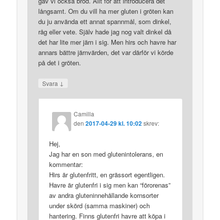
gav vi också bröd. Allt för att introducera det
långsamt. Om du vill ha mer gluten i gröten kan
du ju använda ett annat spannmål, som dinkel,
råg eller vete. Själv hade jag nog valt dinkel då
det har lite mer järn i sig. Men hirs och havre har
annars bättre järnvärden, det var därför vi körde
på det i gröten.
↓
Svara
Camilla
den
2017-04-29 kl. 10:02
skrev:
Hej,
Jag har en son med glutenintolerans, en
kommentar:
Hirs är glutenfritt, en grässort egentligen.
Havre är glutenfri i sig men kan “förorenas”
av andra gluteninnehållande kornsorter
under skörd (samma maskiner) och
hantering. Finns glutenfri havre att köpa i