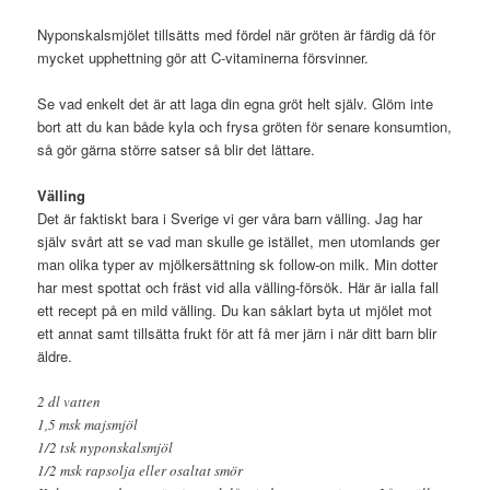
Nyponskalsmjölet tillsätts med fördel när gröten är färdig då för
mycket upphettning gör att C-vitaminerna försvinner.
Se vad enkelt det är att laga din egna gröt helt själv. Glöm inte
bort att du kan både kyla och frysa gröten för senare konsumtion,
så gör gärna större satser så blir det lättare.
Välling
Det är faktiskt bara i Sverige vi ger våra barn välling. Jag har
själv svårt att se vad man skulle ge istället, men utomlands ger
man olika typer av mjölkersättning sk follow-on milk. Min dotter
har mest spottat och fräst vid alla välling-försök. Här är ialla fall
ett recept på en mild välling. Du kan såklart byta ut mjölet mot
ett annat samt tillsätta frukt för att få mer järn i när ditt barn blir
äldre.
2 dl vatten
1,5 msk majsmjöl
1/2 tsk nyponskalsmjöl
1/2 msk rapsolja eller osaltat smör