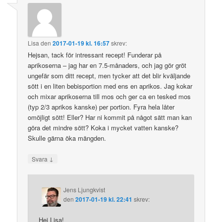
Lisa
den
2017-01-19 kl. 16:57
skrev:
Hejsan, tack för intressant recept! Funderar på
aprikoserna – jag har en 7.5-månaders, och jag gör gröt
ungefär som ditt recept, men tycker att det blir kväljande
sött i en liten bebisportion med ens en aprikos. Jag kokar
och mixar aprikoserna till mos och ger ca en tesked mos
(typ 2/3 aprikos kanske) per portion. Fyra hela låter
omöjligt sött! Eller? Har ni kommit på något sätt man kan
göra det mindre sött? Koka i mycket vatten kanske?
Skulle gärna öka mängden.
↓
Svara
Jens Ljungkvist
den
2017-01-19 kl. 22:41
skrev:
Hej Lisa!