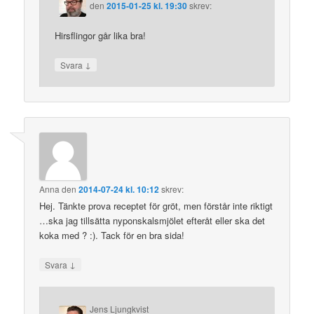
den
2015-01-25 kl. 19:30
skrev:
Hirsflingor går lika bra!
↓
Svara
Anna
den
2014-07-24 kl. 10:12
skrev:
Hej. Tänkte prova receptet för gröt, men förstår inte riktigt
…ska jag tillsätta nyponskalsmjölet efteråt eller ska det
koka med ? :). Tack för en bra sida!
↓
Svara
Jens Ljungkvist