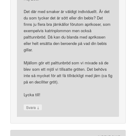
Det där med smaker är väldigt individuellt. Är det
du som tycker det är sött eller din bebis? Det
finns ju flera bra järnkällor förutom aprikoser, som
exempelvis katrinplommon men också
palttunnbröd. Då kan du blanda med aprikosen
eller helt ersätta den beroende på vad din bebis
gillar.
Mjällom gör ett palttunbröd som vi mixade så de
blev som ett mjöl vi tillsatte gröten. Det behövs
inte så mycket för att få tillräckligt med järn (ca 5g
på en deciliter gröt).
Lycka till!
↓
Svara