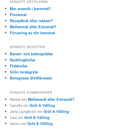
SENASTE ARTIKLARNA
Mer arsenik i barnmat?
Plockmat
Receptbok eller reklam?
Mellanmål eller Extramål?
Förvaring av din barnmat
SENASTE RECEPTEN
Banan- och kokosplättar
Kycklingbollar
Fiskbullar
Grön torskgryta
Bolognese (Köttfärssås)
SENASTE KOMMENTARER
Nanne om
Mellanmål eller Extramål?
Camilla om
Gröt & Välling
Jens Ljungkvist om
Gröt & Välling
Lisa om
Gröt & Välling
hanim om
Gröt & Välling