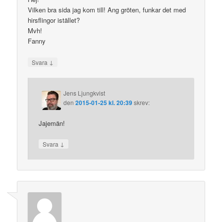
Vilken bra sida jag kom till! Ang gröten, funkar det med
hirsflingor istället?
Mvh!
Fanny
↓
Svara
Jens Ljungkvist
den
2015-01-25 kl. 20:39
skrev:
Jajemän!
↓
Svara