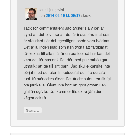
Jens Ljungkvist
den
2014-02-10 kl. 09:37
skrev:
Tack för kommentaren! Jag tycker själv det är
synd att det blivit så att det är industrins mat som
är standard när det egentligen borde vara tvärtom.
Det är ju ingen idag som kan tycka att färdigmat
för vuxna till alla mål är en bra idé, så hur kan det
vara det för barnen? Det där med pumpafrön går
utmärkt att ge till sitt barn. Jag skulle kanske inte
börjat med det utan introducerat det lite senare
runt 10 månaders ålder. Det är dessutom en riktigt
bra järnkälla. Glöm inte bort att göra gröten i en
gjutjärnsgryta. Det kommer lite extra järn den
vägen också.
↓
Svara