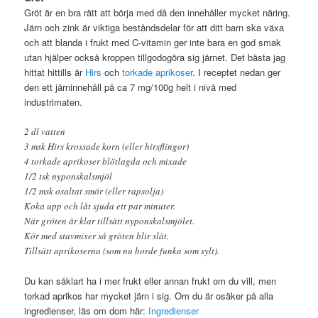
Gröt är en bra rätt att börja med då den innehåller mycket näring.
Järn och zink är viktiga beståndsdelar för att ditt barn ska växa
och att blanda i frukt med C-vitamin ger inte bara en god smak
utan hjälper också kroppen tillgodogöra sig järnet. Det bästa jag
hittat hittills är
Hirs
och
torkade aprikoser
. I receptet nedan ger
den ett järninnehåll på ca 7 mg/100g helt i nivå med
industrimaten.
2 dl vatten
3 msk Hirs krossade korn (eller hirsflingor)
4 torkade aprikoser blötlagda och mixade
1/2 tsk nyponskalsmjöl
1/2 msk osaltat smör (eller rapsolja)
Koka upp och låt sjuda ett par minuter.
När gröten är klar tillsätt nyponskalsmjölet.
Kör med stavmixer så gröten blir slät.
Tillsätt aprikoserna (som nu borde funka som sylt).
Du kan såklart ha i mer frukt eller annan frukt om du vill, men
torkad aprikos har mycket järn i sig. Om du är osäker på alla
ingredienser, läs om dom här:
Ingredienser