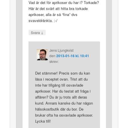
Vad är det för aprikoser du har i? Torkade?
Här är det svårt att hitta bra torkade
aprikoser, alla är så “fina” dvs
svaveldränkta. :-/
↓
Svara
Jens Ljungkvist
den
2013-01-16 kl. 10:41
skrev:
Det stämmer! Precis som du kan
läsa i receptet ovan. Trist att du
inte har tillgång till osvavlade
aprikoser. Har du testat att fråga i
affären? Du är ju trots allt deras
kund. Annars kanske du har någon
hälsokostbutik där du bor. De
brukar ofta ha osvavlade aprikoser.
Lycka till!