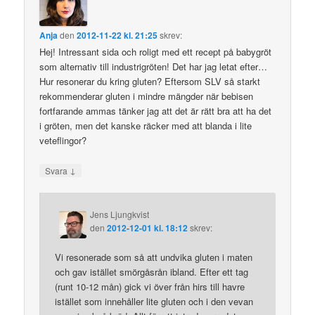
Anja
den
2012-11-22 kl. 21:25
skrev:
Hej! Intressant sida och roligt med ett recept på babygröt
som alternativ till industrigröten! Det har jag letat efter…
Hur resonerar du kring gluten? Eftersom SLV så starkt
rekommenderar gluten i mindre mängder när bebisen
fortfarande ammas tänker jag att det är rätt bra att ha det
i gröten, men det kanske räcker med att blanda i lite
veteflingor?
↓
Svara
Jens Ljungkvist
den
2012-12-01 kl. 18:12
skrev:
Vi resonerade som så att undvika gluten i maten
och gav istället smörgåsrån ibland. Efter ett tag
(runt 10-12 mån) gick vi över från hirs till havre
istället som innehåller lite gluten och i den vevan