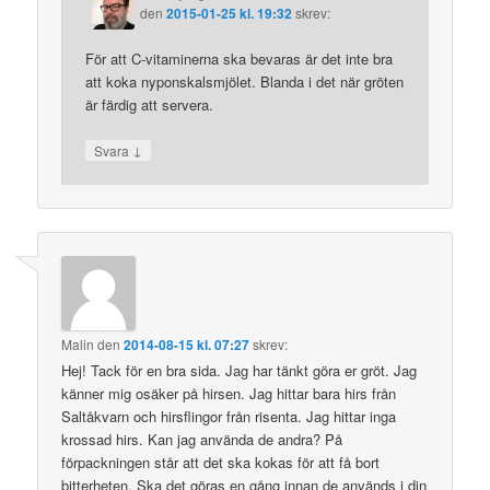
den
2015-01-25 kl. 19:32
skrev:
För att C-vitaminerna ska bevaras är det inte bra
att koka nyponskalsmjölet. Blanda i det när gröten
är färdig att servera.
↓
Svara
Malin
den
2014-08-15 kl. 07:27
skrev:
Hej! Tack för en bra sida. Jag har tänkt göra er gröt. Jag
känner mig osäker på hirsen. Jag hittar bara hirs från
Saltåkvarn och hirsflingor från risenta. Jag hittar inga
krossad hirs. Kan jag använda de andra? På
förpackningen står att det ska kokas för att få bort
bitterheten. Ska det göras en gång innan de används i din