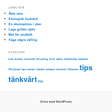
LÄNKLISTA
Äkta vara
Ekologisk hudvård
En ekomamma i stan
Laga gröten själv
Mat för småfolk
Våga vägra välling
ETIKETTER
bok
burkar
extramål
förvaring
intro
lådor
mellanmål
mission
tips
Plockmat tips recept
reklam
semper
storkok
tillsatser
tänkvärt
ägg
Drivs med WordPress