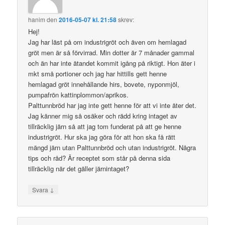
hanim
den
2016-05-07 kl. 21:58
skrev:
Hej!
Jag har läst på om industrigröt och även om hemlagad
gröt men är så förvirrad. Min dotter är 7 månader gammal
och än har inte ätandet kommit igång på riktigt. Hon äter i
mkt små portioner och jag har hittills gett henne
hemlagad gröt innehållande hirs, bovete, nyponmjöl,
pumpafrön kattinplommon/aprikos.
Palttunnbröd har jag inte gett henne för att vi inte äter det.
Jag känner mig så osäker och rädd kring intaget av
tillräcklig järn så att jag tom funderat på att ge henne
industrigröt. Hur ska jag göra för att hon ska få rätt
mängd järn utan Palttunnbröd och utan industrigröt. Några
tips och råd? Är receptet som står på denna sida
tillräcklig när det gäller järnintaget?
↓
Svara