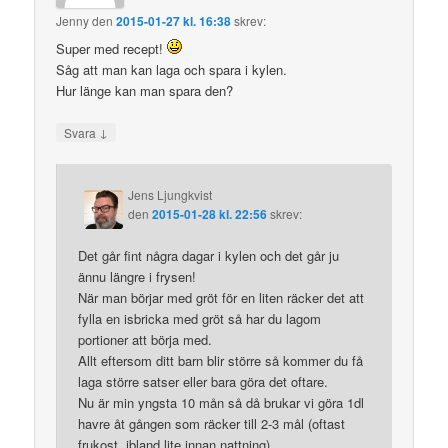
Jenny
den
2015-01-27 kl. 16:38
skrev:
Super med recept!
Såg att man kan laga och spara i kylen.
Hur länge kan man spara den?
↓
Svara
Jens Ljungkvist
den
2015-01-28 kl. 22:56
skrev:
Det går fint några dagar i kylen och det går ju
ännu längre i frysen!
När man börjar med gröt för en liten räcker det att
fylla en isbricka med gröt så har du lagom
portioner att börja med.
Allt eftersom ditt barn blir större så kommer du få
laga större satser eller bara göra det oftare.
Nu är min yngsta 10 mån så då brukar vi göra 1dl
havre åt gången som räcker till 2-3 mål (oftast
frukost, ibland lite innan nattning).