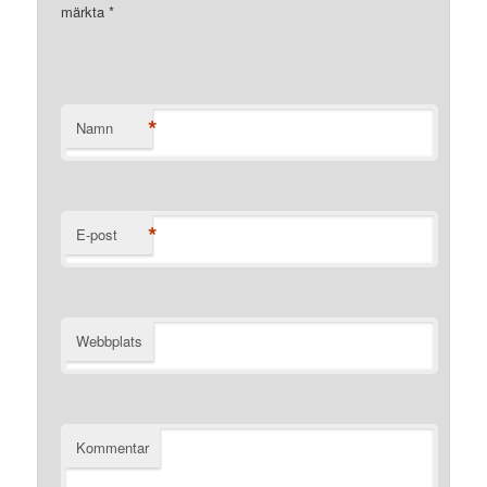
märkta
*
*
Namn
*
E-post
Webbplats
Kommentar