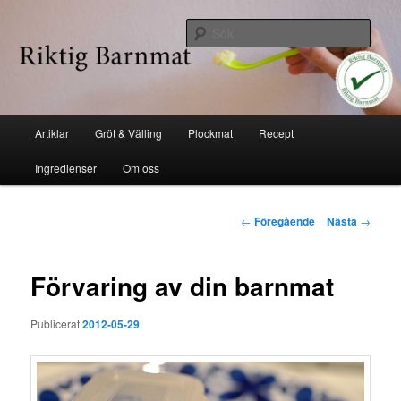
Hoppa
Industrifri mat
till
Sök
huvudinnehåll
Riktig barnmat
Huvudmeny
Artiklar
Gröt & Välling
Plockmat
Recept
Ingredienser
Om oss
Inläggsnavigering
←
Föregående
Nästa
→
Förvaring av din barnmat
Publicerat
2012-05-29