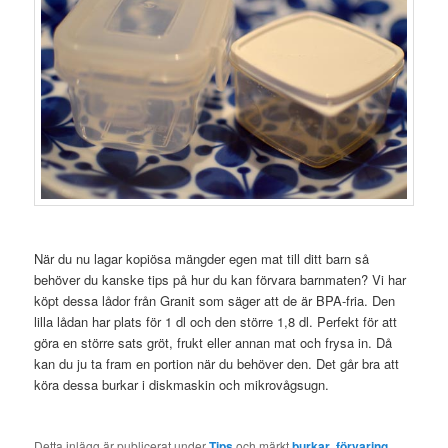
När du nu lagar kopiösa mängder egen mat till ditt barn så
behöver du kanske tips på hur du kan förvara barnmaten? Vi har
köpt dessa lådor från Granit som säger att de är BPA-fria. Den
lilla lådan har plats för 1 dl och den större 1,8 dl. Perfekt för att
göra en större sats gröt, frukt eller annan mat och frysa in. Då
kan du ju ta fram en portion när du behöver den. Det går bra att
köra dessa burkar i diskmaskin och mikrovågsugn.
Detta inlägg är publicerat under
Tips
och märkt
burkar
,
förvaring
,