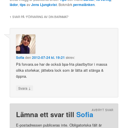
lådor
,
tips
av
Jens Ljungkvist
. Bokmärk
permalänken
.
1 SVAR PÅ ”
FÖRVARING AV DIN BARNMAT
”
Sofia
den
2012-07-24 kl. 19:21
skrev:
På forvara.se har de också bpa-fria plastbyttor i massa
olika storlekar, jättebra lock som är lätta att stänga &
öppna.
↓
Svara
AVBRYT SVAR
Lämna ett svar till
Sofia
E-postadressen publiceras inte. Obligatoriska fält är