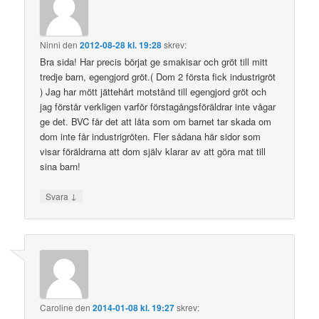
Ninni
den
2012-08-28 kl. 19:28
skrev:
Bra sida! Har precis börjat ge smakisar och gröt till mitt
tredje barn, egengjord gröt.( Dom 2 första fick industrigröt
) Jag har mött jättehårt motstånd till egengjord gröt och
jag förstår verkligen varför förstagångsföräldrar inte vågar
ge det. BVC får det att låta som om barnet tar skada om
dom inte får industrigröten. Fler sådana här sidor som
visar föräldrarna att dom själv klarar av att göra mat till
sina barn!
↓
Svara
Caroline
den
2014-01-08 kl. 19:27
skrev: