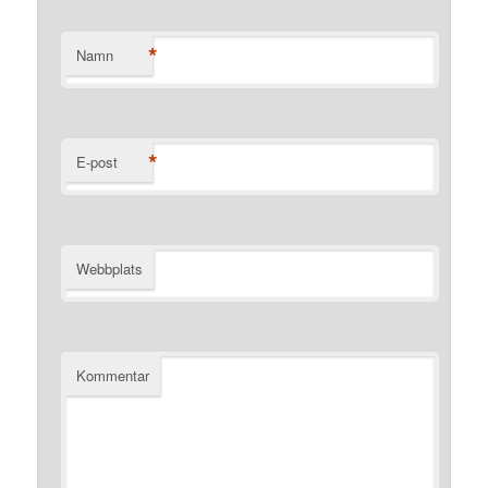
*
Namn
*
E-post
Webbplats
Kommentar