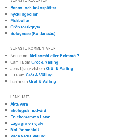
SENASTE RECEPTEN
Banan- och kokosplättar
Kycklingbollar
Fiskbullar
Grön torskgryta
Bolognese (Köttfärssås)
SENASTE KOMMENTARER
Nanne om
Mellanmål eller Extramål?
Camilla om
Gröt & Välling
Jens Ljungkvist om
Gröt & Välling
Lisa om
Gröt & Välling
hanim om
Gröt & Välling
LÄNKLISTA
Äkta vara
Ekologisk hudvård
En ekomamma i stan
Laga gröten själv
Mat för småfolk
Våga vägra välling