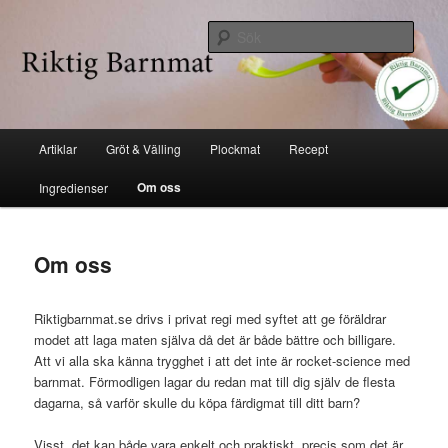
Hoppa
Industrifri mat
till
Sök
huvudinnehåll
Riktig barnmat
Huvudmeny
Artiklar
Gröt & Välling
Plockmat
Recept
Om oss
Ingredienser
Om oss
Riktigbarnmat.se drivs i privat regi med syftet att ge föräldrar
modet att laga maten själva då det är både bättre och billigare.
Att vi alla ska känna trygghet i att det inte är rocket-science med
barnmat. Förmodligen lagar du redan mat till dig själv de flesta
dagarna, så varför skulle du köpa färdigmat till ditt barn?
Visst, det kan både vara enkelt och praktiskt, precis som det är