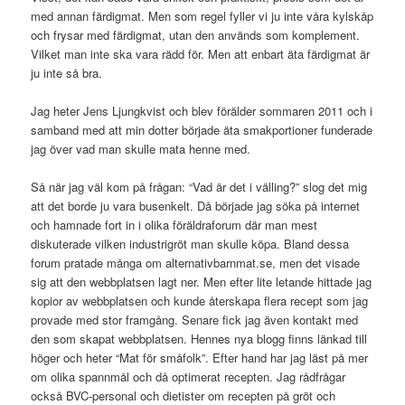
med annan färdigmat. Men som regel fyller vi ju inte våra kylskåp
och frysar med färdigmat, utan den används som komplement.
Vilket man inte ska vara rädd för. Men att enbart äta färdigmat är
ju inte så bra.
Jag heter Jens Ljungkvist och blev förälder sommaren 2011 och i
samband med att min dotter började äta smakportioner funderade
jag över vad man skulle mata henne med.
Så när jag väl kom på frågan: “Vad är det i välling?” slog det mig
att det borde ju vara busenkelt. Då började jag söka på internet
och hamnade fort in i olika föräldraforum där man mest
diskuterade vilken industrigröt man skulle köpa. Bland dessa
forum pratade många om alternativbarnmat.se, men det visade
sig att den webbplatsen lagt ner. Men efter lite letande hittade jag
kopior av webbplatsen och kunde återskapa flera recept som jag
provade med stor framgång. Senare fick jag även kontakt med
den som skapat webbplatsen. Hennes nya blogg finns länkad till
höger och heter “Mat för småfolk”. Efter hand har jag läst på mer
om olika spannmål och då optimerat recepten. Jag rådfrågar
också BVC-personal och dietister om recepten på gröt och