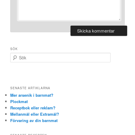
SÖK
S
ö
k
SENASTE ARTIKLARNA
Mer arsenik i barnmat?
Plockmat
Receptbok eller reklam?
Mellanmål eller Extramål?
Förvaring av din barnmat