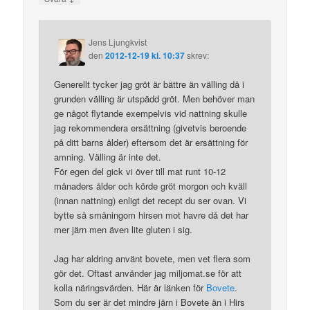
Jens Ljungkvist
den
2012-12-19 kl. 10:37
skrev:
Generellt tycker jag gröt är bättre än välling då i
grunden välling är utspädd gröt. Men behöver man
ge något flytande exempelvis vid nattning skulle
jag rekommendera ersättning (givetvis beroende
på ditt barns ålder) eftersom det är ersättning för
amning. Välling är inte det.
För egen del gick vi över till mat runt 10-12
månaders ålder och körde gröt morgon och kväll
(innan nattning) enligt det recept du ser ovan. Vi
bytte så småningom hirsen mot havre då det har
mer järn men även lite gluten i sig.
Jag har aldring använt bovete, men vet flera som
gör det. Oftast använder jag miljomat.se för att
kolla näringsvärden. Här är länken för
Bovete
.
Som du ser är det mindre järn i Bovete än i Hirs