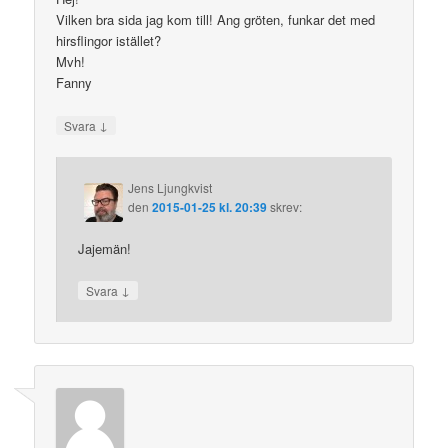
Vilken bra sida jag kom till! Ang gröten, funkar det med
hirsflingor istället?
Mvh!
Fanny
↓
Svara
Jens Ljungkvist
den
2015-01-25 kl. 20:39
skrev:
Jajemän!
↓
Svara