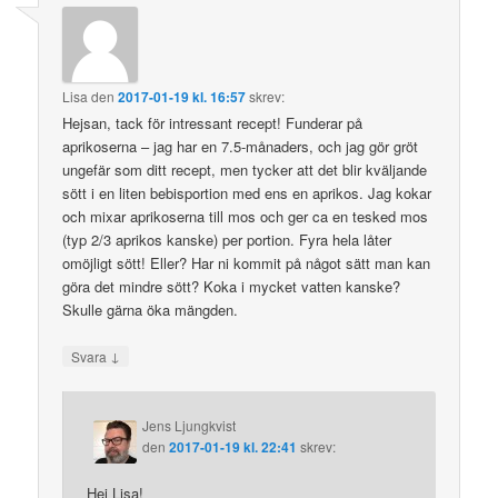
Lisa
den
2017-01-19 kl. 16:57
skrev:
Hejsan, tack för intressant recept! Funderar på
aprikoserna – jag har en 7.5-månaders, och jag gör gröt
ungefär som ditt recept, men tycker att det blir kväljande
sött i en liten bebisportion med ens en aprikos. Jag kokar
och mixar aprikoserna till mos och ger ca en tesked mos
(typ 2/3 aprikos kanske) per portion. Fyra hela låter
omöjligt sött! Eller? Har ni kommit på något sätt man kan
göra det mindre sött? Koka i mycket vatten kanske?
Skulle gärna öka mängden.
↓
Svara
Jens Ljungkvist
den
2017-01-19 kl. 22:41
skrev:
Hej Lisa!