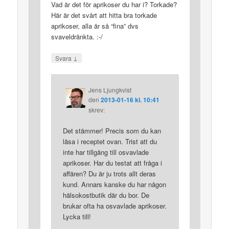
Vad är det för aprikoser du har i? Torkade?
Här är det svårt att hitta bra torkade
aprikoser, alla är så “fina” dvs
svaveldränkta. :-/
↓
Svara
Jens Ljungkvist
den
2013-01-16 kl. 10:41
skrev:
Det stämmer! Precis som du kan
läsa i receptet ovan. Trist att du
inte har tillgång till osvavlade
aprikoser. Har du testat att fråga i
affären? Du är ju trots allt deras
kund. Annars kanske du har någon
hälsokostbutik där du bor. De
brukar ofta ha osvavlade aprikoser.
Lycka till!