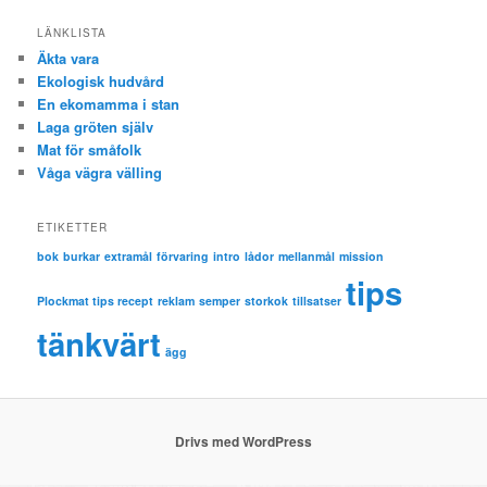
LÄNKLISTA
Äkta vara
Ekologisk hudvård
En ekomamma i stan
Laga gröten själv
Mat för småfolk
Våga vägra välling
ETIKETTER
bok
burkar
extramål
förvaring
intro
lådor
mellanmål
mission
tips
Plockmat tips recept
reklam
semper
storkok
tillsatser
tänkvärt
ägg
Drivs med WordPress