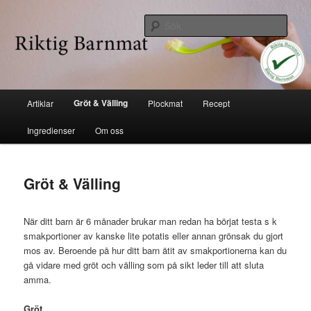
Hoppa
Industrifri mat
till
Sök
huvudinnehåll
Riktig barnmat
Huvudmeny
Gröt & Välling
Artiklar
Plockmat
Recept
Ingredienser
Om oss
Gröt & Välling
När ditt barn är 6 månader brukar man redan ha börjat testa s k
smakportioner av kanske lite potatis eller annan grönsak du gjort
mos av. Beroende på hur ditt barn ätit av smakportionerna kan du
gå vidare med gröt och välling som på sikt leder till att sluta
amma.
Gröt