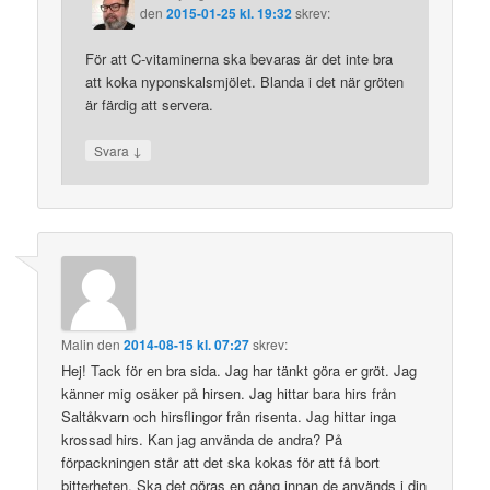
den
2015-01-25 kl. 19:32
skrev:
För att C-vitaminerna ska bevaras är det inte bra
att koka nyponskalsmjölet. Blanda i det när gröten
är färdig att servera.
↓
Svara
Malin
den
2014-08-15 kl. 07:27
skrev:
Hej! Tack för en bra sida. Jag har tänkt göra er gröt. Jag
känner mig osäker på hirsen. Jag hittar bara hirs från
Saltåkvarn och hirsflingor från risenta. Jag hittar inga
krossad hirs. Kan jag använda de andra? På
förpackningen står att det ska kokas för att få bort
bitterheten. Ska det göras en gång innan de används i din