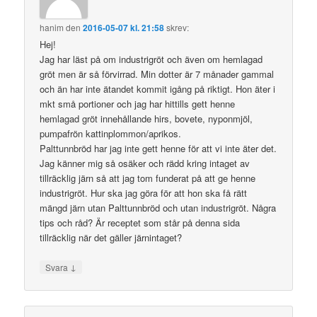
hanim
den
2016-05-07 kl. 21:58
skrev:
Hej!
Jag har läst på om industrigröt och även om hemlagad
gröt men är så förvirrad. Min dotter är 7 månader gammal
och än har inte ätandet kommit igång på riktigt. Hon äter i
mkt små portioner och jag har hittills gett henne
hemlagad gröt innehållande hirs, bovete, nyponmjöl,
pumpafrön kattinplommon/aprikos.
Palttunnbröd har jag inte gett henne för att vi inte äter det.
Jag känner mig så osäker och rädd kring intaget av
tillräcklig järn så att jag tom funderat på att ge henne
industrigröt. Hur ska jag göra för att hon ska få rätt
mängd järn utan Palttunnbröd och utan industrigröt. Några
tips och råd? Är receptet som står på denna sida
tillräcklig när det gäller järnintaget?
↓
Svara