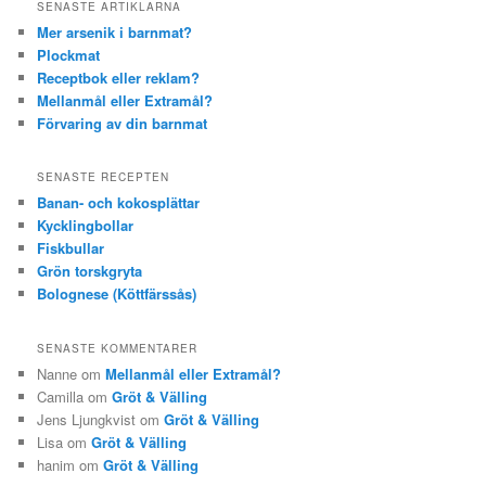
SENASTE ARTIKLARNA
Mer arsenik i barnmat?
Plockmat
Receptbok eller reklam?
Mellanmål eller Extramål?
Förvaring av din barnmat
SENASTE RECEPTEN
Banan- och kokosplättar
Kycklingbollar
Fiskbullar
Grön torskgryta
Bolognese (Köttfärssås)
SENASTE KOMMENTARER
Nanne om
Mellanmål eller Extramål?
Camilla om
Gröt & Välling
Jens Ljungkvist om
Gröt & Välling
Lisa om
Gröt & Välling
hanim om
Gröt & Välling