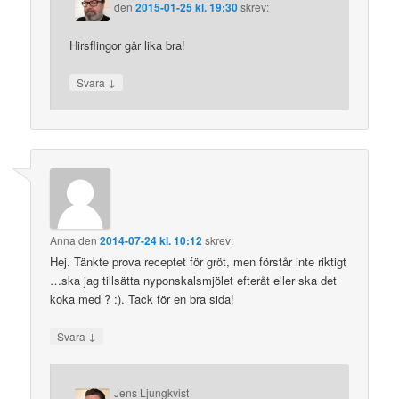
den
2015-01-25 kl. 19:30
skrev:
Hirsflingor går lika bra!
↓
Svara
Anna
den
2014-07-24 kl. 10:12
skrev:
Hej. Tänkte prova receptet för gröt, men förstår inte riktigt
…ska jag tillsätta nyponskalsmjölet efteråt eller ska det
koka med ? :). Tack för en bra sida!
↓
Svara
Jens Ljungkvist