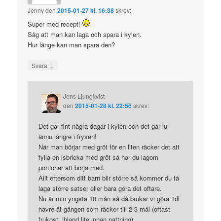
Jenny
den
2015-01-27 kl. 16:38
skrev:
Super med recept!
Såg att man kan laga och spara i kylen.
Hur länge kan man spara den?
↓
Svara
Jens Ljungkvist
den
2015-01-28 kl. 22:56
skrev:
Det går fint några dagar i kylen och det går ju
ännu längre i frysen!
När man börjar med gröt för en liten räcker det att
fylla en isbricka med gröt så har du lagom
portioner att börja med.
Allt eftersom ditt barn blir större så kommer du få
laga större satser eller bara göra det oftare.
Nu är min yngsta 10 mån så då brukar vi göra 1dl
havre åt gången som räcker till 2-3 mål (oftast
frukost, ibland lite innan nattning).