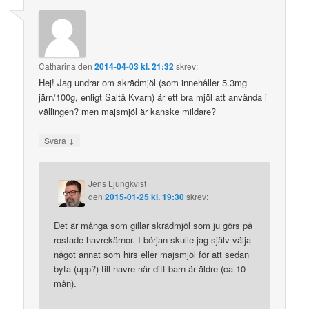
Catharina
den
2014-04-03 kl. 21:32
skrev:
Hej! Jag undrar om skrädmjöl (som innehåller 5.3mg
järn/100g, enligt Saltå Kvarn) är ett bra mjöl att använda i
vällingen? men majsmjöl är kanske mildare?
↓
Svara
Jens Ljungkvist
den
2015-01-25 kl. 19:30
skrev:
Det är många som gillar skrädmjöl som ju görs på
rostade havrekärnor. I början skulle jag själv välja
något annat som hirs eller majsmjöl för att sedan
byta (upp?) till havre när ditt barn är äldre (ca 10
mån).