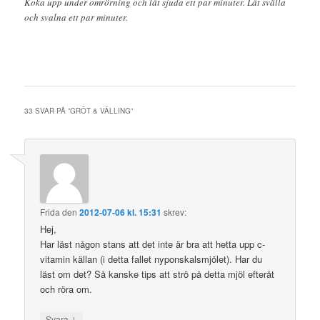
Koka upp under omrörning och låt sjuda ett par minuter. Låt svälla
och svalna ett par minuter.
33 SVAR PÅ ”
GRÖT & VÄLLING
”
Frida
den
2012-07-06 kl. 15:31
skrev:
Hej,
Har läst någon stans att det inte är bra att hetta upp c-
vitamin källan (i detta fallet nyponskalsmjölet). Har du
läst om det? Så kanske tips att strö på detta mjöl efteråt
och röra om.
↓
Svara