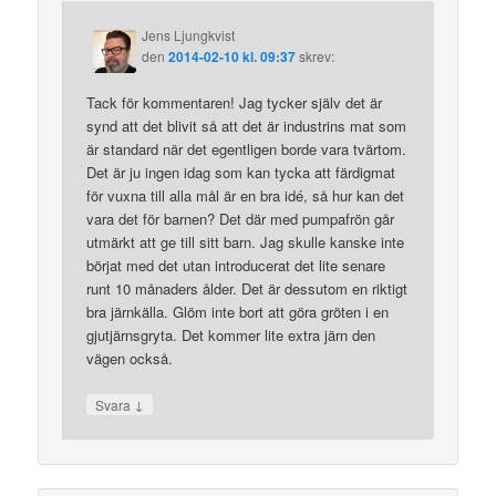
Jens Ljungkvist
den
2014-02-10 kl. 09:37
skrev:
Tack för kommentaren! Jag tycker själv det är
synd att det blivit så att det är industrins mat som
är standard när det egentligen borde vara tvärtom.
Det är ju ingen idag som kan tycka att färdigmat
för vuxna till alla mål är en bra idé, så hur kan det
vara det för barnen? Det där med pumpafrön går
utmärkt att ge till sitt barn. Jag skulle kanske inte
börjat med det utan introducerat det lite senare
runt 10 månaders ålder. Det är dessutom en riktigt
bra järnkälla. Glöm inte bort att göra gröten i en
gjutjärnsgryta. Det kommer lite extra järn den
vägen också.
↓
Svara