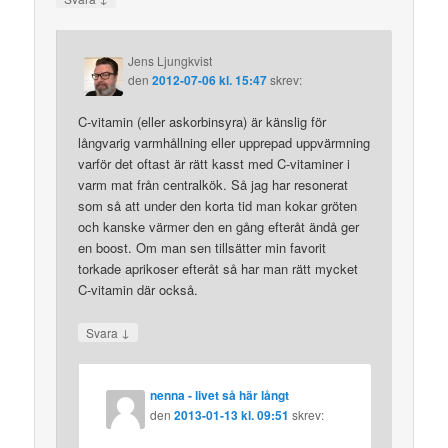
Jens Ljungkvist
den
2012-07-06 kl. 15:47
skrev:
C-vitamin (eller askorbinsyra) är känslig för
långvarig varmhållning eller upprepad uppvärmning
varför det oftast är rätt kasst med C-vitaminer i
varm mat från centralkök. Så jag har resonerat
som så att under den korta tid man kokar gröten
och kanske värmer den en gång efteråt ändå ger
en boost. Om man sen tillsätter min favorit
torkade aprikoser efteråt så har man rätt mycket
C-vitamin där också.
↓
Svara
nenna - livet så här långt
den
2013-01-13 kl. 09:51
skrev: