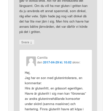
gav vi också bröd. Allt för att introducera det
långsamt. Om du vill ha mer gluten i gröten kan
du ju använda ett annat spannmål, som dinkel,
råg eller vete. Själv hade jag nog valt dinkel då
det har lite mer järn i sig. Men hirs och havre har
annars bättre järnvärden, det var därför vi körde
på det i gröten.
↓
Svara
Camilla
den
2017-04-29 kl. 10:02
skrev:
Hej,
Jag har en son med glutenintolerans, en
kommentar:
Hirs är glutenfritt, en grässort egentligen.
Havre är glutenfri i sig men kan “förorenas”
av andra gluteninnehållande kornsorter
under skörd (samma maskiner) och
hantering. Finns glutenfri havre att köpa i