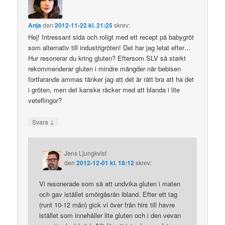
Anja
den
2012-11-22 kl. 21:25
skrev:
Hej! Intressant sida och roligt med ett recept på babygröt
som alternativ till industrigröten! Det har jag letat efter…
Hur resonerar du kring gluten? Eftersom SLV så starkt
rekommenderar gluten i mindre mängder när bebisen
fortfarande ammas tänker jag att det är rätt bra att ha det
i gröten, men det kanske räcker med att blanda i lite
veteflingor?
↓
Svara
Jens Ljungkvist
den
2012-12-01 kl. 18:12
skrev:
Vi resonerade som så att undvika gluten i maten
och gav istället smörgåsrån ibland. Efter ett tag
(runt 10-12 mån) gick vi över från hirs till havre
istället som innehåller lite gluten och i den vevan