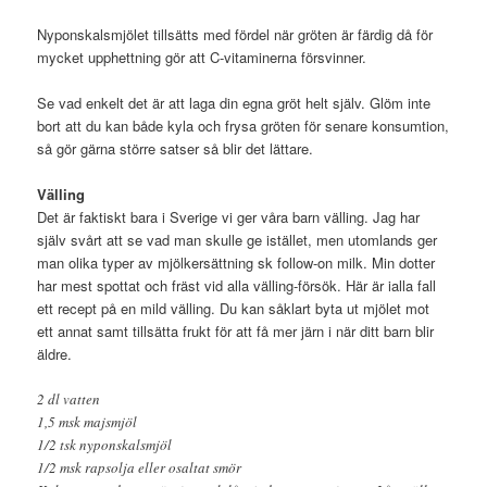
Nyponskalsmjölet tillsätts med fördel när gröten är färdig då för
mycket upphettning gör att C-vitaminerna försvinner.
Se vad enkelt det är att laga din egna gröt helt själv. Glöm inte
bort att du kan både kyla och frysa gröten för senare konsumtion,
så gör gärna större satser så blir det lättare.
Välling
Det är faktiskt bara i Sverige vi ger våra barn välling. Jag har
själv svårt att se vad man skulle ge istället, men utomlands ger
man olika typer av mjölkersättning sk follow-on milk. Min dotter
har mest spottat och fräst vid alla välling-försök. Här är ialla fall
ett recept på en mild välling. Du kan såklart byta ut mjölet mot
ett annat samt tillsätta frukt för att få mer järn i när ditt barn blir
äldre.
2 dl vatten
1,5 msk majsmjöl
1/2 tsk nyponskalsmjöl
1/2 msk rapsolja eller osaltat smör