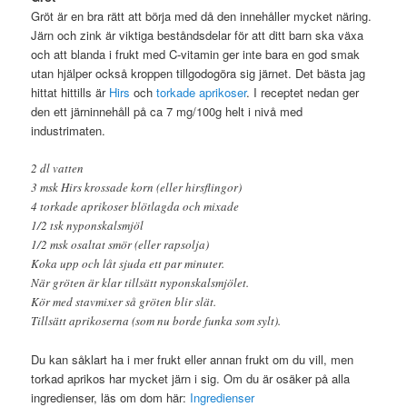
Gröt är en bra rätt att börja med då den innehåller mycket näring.
Järn och zink är viktiga beståndsdelar för att ditt barn ska växa
och att blanda i frukt med C-vitamin ger inte bara en god smak
utan hjälper också kroppen tillgodogöra sig järnet. Det bästa jag
hittat hittills är
Hirs
och
torkade aprikoser
. I receptet nedan ger
den ett järninnehåll på ca 7 mg/100g helt i nivå med
industrimaten.
2 dl vatten
3 msk Hirs krossade korn (eller hirsflingor)
4 torkade aprikoser blötlagda och mixade
1/2 tsk nyponskalsmjöl
1/2 msk osaltat smör (eller rapsolja)
Koka upp och låt sjuda ett par minuter.
När gröten är klar tillsätt nyponskalsmjölet.
Kör med stavmixer så gröten blir slät.
Tillsätt aprikoserna (som nu borde funka som sylt).
Du kan såklart ha i mer frukt eller annan frukt om du vill, men
torkad aprikos har mycket järn i sig. Om du är osäker på alla
ingredienser, läs om dom här:
Ingredienser