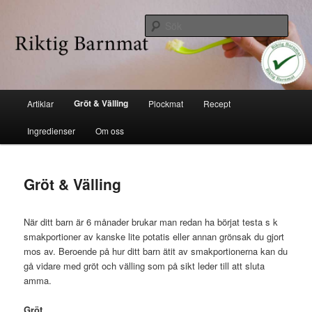
Hoppa
Industrifri mat
till
Sök
huvudinnehåll
Riktig barnmat
Huvudmeny
Gröt & Välling
Artiklar
Plockmat
Recept
Ingredienser
Om oss
Gröt & Välling
När ditt barn är 6 månader brukar man redan ha börjat testa s k
smakportioner av kanske lite potatis eller annan grönsak du gjort
mos av. Beroende på hur ditt barn ätit av smakportionerna kan du
gå vidare med gröt och välling som på sikt leder till att sluta
amma.
Gröt