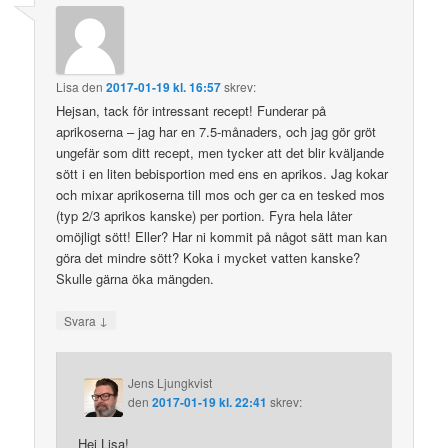
Lisa
den
2017-01-19 kl. 16:57
skrev:
Hejsan, tack för intressant recept! Funderar på
aprikoserna – jag har en 7.5-månaders, och jag gör gröt
ungefär som ditt recept, men tycker att det blir kväljande
sött i en liten bebisportion med ens en aprikos. Jag kokar
och mixar aprikoserna till mos och ger ca en tesked mos
(typ 2/3 aprikos kanske) per portion. Fyra hela låter
omöjligt sött! Eller? Har ni kommit på något sätt man kan
göra det mindre sött? Koka i mycket vatten kanske?
Skulle gärna öka mängden.
↓
Svara
Jens Ljungkvist
den
2017-01-19 kl. 22:41
skrev:
Hej Lisa!