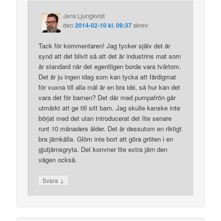
Jens Ljungkvist
den
2014-02-10 kl. 09:37
skrev:
Tack för kommentaren! Jag tycker själv det är
synd att det blivit så att det är industrins mat som
är standard när det egentligen borde vara tvärtom.
Det är ju ingen idag som kan tycka att färdigmat
för vuxna till alla mål är en bra idé, så hur kan det
vara det för barnen? Det där med pumpafrön går
utmärkt att ge till sitt barn. Jag skulle kanske inte
börjat med det utan introducerat det lite senare
runt 10 månaders ålder. Det är dessutom en riktigt
bra järnkälla. Glöm inte bort att göra gröten i en
gjutjärnsgryta. Det kommer lite extra järn den
vägen också.
↓
Svara