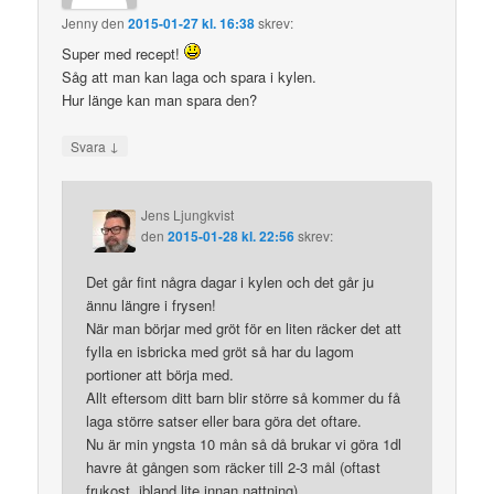
Jenny
den
2015-01-27 kl. 16:38
skrev:
Super med recept!
Såg att man kan laga och spara i kylen.
Hur länge kan man spara den?
↓
Svara
Jens Ljungkvist
den
2015-01-28 kl. 22:56
skrev:
Det går fint några dagar i kylen och det går ju
ännu längre i frysen!
När man börjar med gröt för en liten räcker det att
fylla en isbricka med gröt så har du lagom
portioner att börja med.
Allt eftersom ditt barn blir större så kommer du få
laga större satser eller bara göra det oftare.
Nu är min yngsta 10 mån så då brukar vi göra 1dl
havre åt gången som räcker till 2-3 mål (oftast
frukost, ibland lite innan nattning).