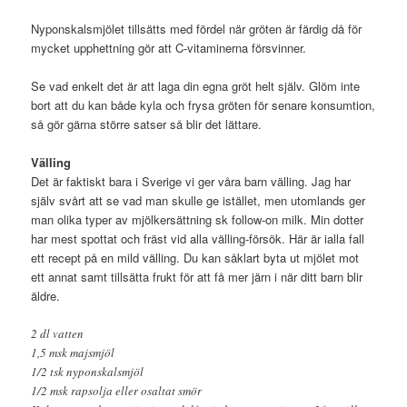
Nyponskalsmjölet tillsätts med fördel när gröten är färdig då för
mycket upphettning gör att C-vitaminerna försvinner.
Se vad enkelt det är att laga din egna gröt helt själv. Glöm inte
bort att du kan både kyla och frysa gröten för senare konsumtion,
så gör gärna större satser så blir det lättare.
Välling
Det är faktiskt bara i Sverige vi ger våra barn välling. Jag har
själv svårt att se vad man skulle ge istället, men utomlands ger
man olika typer av mjölkersättning sk follow-on milk. Min dotter
har mest spottat och fräst vid alla välling-försök. Här är ialla fall
ett recept på en mild välling. Du kan såklart byta ut mjölet mot
ett annat samt tillsätta frukt för att få mer järn i när ditt barn blir
äldre.
2 dl vatten
1,5 msk majsmjöl
1/2 tsk nyponskalsmjöl
1/2 msk rapsolja eller osaltat smör