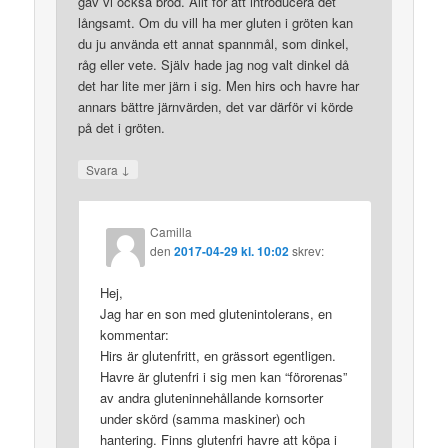
gav vi också bröd. Allt för att introducera det
långsamt. Om du vill ha mer gluten i gröten kan
du ju använda ett annat spannmål, som dinkel,
råg eller vete. Själv hade jag nog valt dinkel då
det har lite mer järn i sig. Men hirs och havre har
annars bättre järnvärden, det var därför vi körde
på det i gröten.
↓
Svara
Camilla
den
2017-04-29 kl. 10:02
skrev:
Hej,
Jag har en son med glutenintolerans, en
kommentar:
Hirs är glutenfritt, en grässort egentligen.
Havre är glutenfri i sig men kan “förorenas”
av andra gluteninnehållande kornsorter
under skörd (samma maskiner) och
hantering. Finns glutenfri havre att köpa i