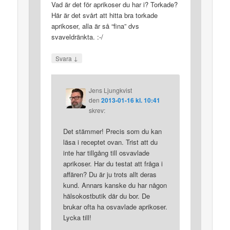
Vad är det för aprikoser du har i? Torkade?
Här är det svårt att hitta bra torkade
aprikoser, alla är så “fina” dvs
svaveldränkta. :-/
↓
Svara
Jens Ljungkvist
den
2013-01-16 kl. 10:41
skrev:
Det stämmer! Precis som du kan
läsa i receptet ovan. Trist att du
inte har tillgång till osvavlade
aprikoser. Har du testat att fråga i
affären? Du är ju trots allt deras
kund. Annars kanske du har någon
hälsokostbutik där du bor. De
brukar ofta ha osvavlade aprikoser.
Lycka till!