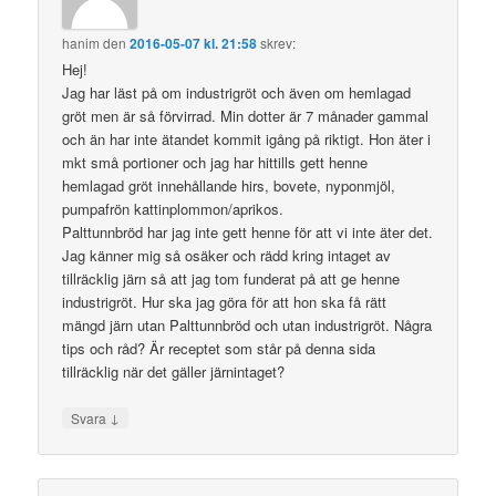
hanim
den
2016-05-07 kl. 21:58
skrev:
Hej!
Jag har läst på om industrigröt och även om hemlagad
gröt men är så förvirrad. Min dotter är 7 månader gammal
och än har inte ätandet kommit igång på riktigt. Hon äter i
mkt små portioner och jag har hittills gett henne
hemlagad gröt innehållande hirs, bovete, nyponmjöl,
pumpafrön kattinplommon/aprikos.
Palttunnbröd har jag inte gett henne för att vi inte äter det.
Jag känner mig så osäker och rädd kring intaget av
tillräcklig järn så att jag tom funderat på att ge henne
industrigröt. Hur ska jag göra för att hon ska få rätt
mängd järn utan Palttunnbröd och utan industrigröt. Några
tips och råd? Är receptet som står på denna sida
tillräcklig när det gäller järnintaget?
↓
Svara