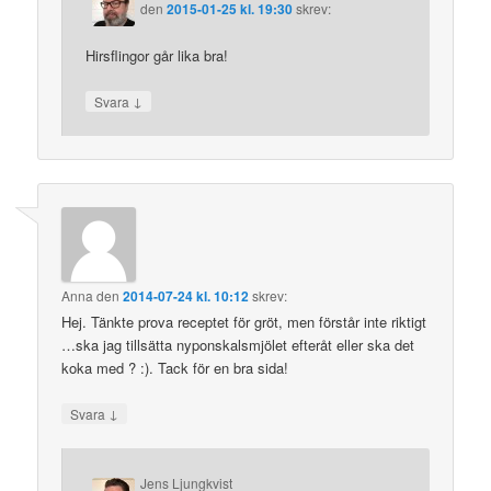
den
2015-01-25 kl. 19:30
skrev:
Hirsflingor går lika bra!
↓
Svara
Anna
den
2014-07-24 kl. 10:12
skrev:
Hej. Tänkte prova receptet för gröt, men förstår inte riktigt
…ska jag tillsätta nyponskalsmjölet efteråt eller ska det
koka med ? :). Tack för en bra sida!
↓
Svara
Jens Ljungkvist