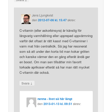
Jens Ljungkvist
den
2012-07-06 kl. 15:47
skrev:
C-vitamin (eller askorbinsyra) är känslig för
långvarig varmhållning eller upprepad uppvärmning
varför det oftast är rätt kasst med C-vitaminer i
varm mat från centralkök. Så jag har resonerat
som så att under den korta tid man kokar gröten
och kanske värmer den en gång efteråt ändå ger
en boost. Om man sen tillsätter min favorit
torkade aprikoser efteråt så har man rätt mycket
C-vitamin där också.
↓
Svara
nenna - livet så här långt
den
2013-01-13 kl. 09:51
skrev: