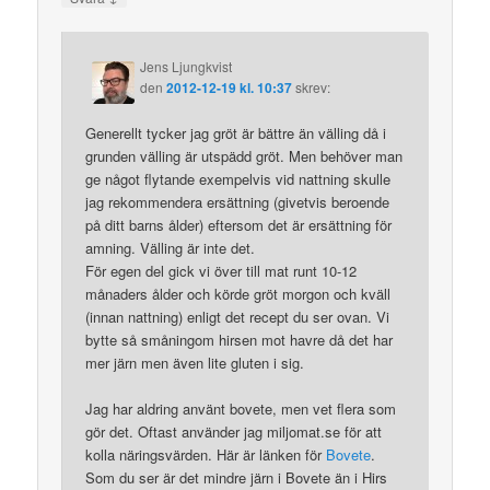
Jens Ljungkvist
den
2012-12-19 kl. 10:37
skrev:
Generellt tycker jag gröt är bättre än välling då i
grunden välling är utspädd gröt. Men behöver man
ge något flytande exempelvis vid nattning skulle
jag rekommendera ersättning (givetvis beroende
på ditt barns ålder) eftersom det är ersättning för
amning. Välling är inte det.
För egen del gick vi över till mat runt 10-12
månaders ålder och körde gröt morgon och kväll
(innan nattning) enligt det recept du ser ovan. Vi
bytte så småningom hirsen mot havre då det har
mer järn men även lite gluten i sig.
Jag har aldring använt bovete, men vet flera som
gör det. Oftast använder jag miljomat.se för att
kolla näringsvärden. Här är länken för
Bovete
.
Som du ser är det mindre järn i Bovete än i Hirs