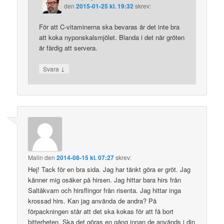
den
2015-01-25 kl. 19:32
skrev:
För att C-vitaminerna ska bevaras är det inte bra
att koka nyponskalsmjölet. Blanda i det när gröten
är färdig att servera.
↓
Svara
Malin
den
2014-08-15 kl. 07:27
skrev:
Hej! Tack för en bra sida. Jag har tänkt göra er gröt. Jag
känner mig osäker på hirsen. Jag hittar bara hirs från
Saltåkvarn och hirsflingor från risenta. Jag hittar inga
krossad hirs. Kan jag använda de andra? På
förpackningen står att det ska kokas för att få bort
bitterheten. Ska det göras en gång innan de används i din