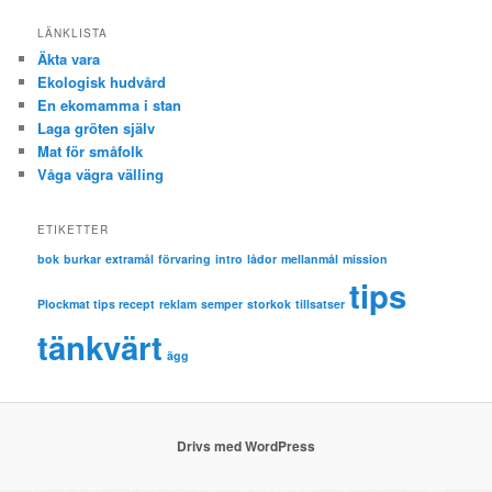
LÄNKLISTA
Äkta vara
Ekologisk hudvård
En ekomamma i stan
Laga gröten själv
Mat för småfolk
Våga vägra välling
ETIKETTER
bok
burkar
extramål
förvaring
intro
lådor
mellanmål
mission
tips
Plockmat tips recept
reklam
semper
storkok
tillsatser
tänkvärt
ägg
Drivs med WordPress