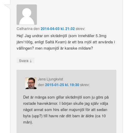
Catharina
den
2014-04-03 kl. 21:32
skrev:
Hej! Jag undrar om skrädmjöl (som innehåller 5.3mg
järn/100g, enligt Saltå Kvarn) är ett bra mjöl att använda i
vällingen? men majsmjöl är kanske mildare?
↓
Svara
Jens Ljungkvist
den
2015-01-25 kl. 19:30
skrev:
Det är många som gillar skrädmjöl som ju görs på
rostade havrekärnor. I början skulle jag själv välja
något annat som hirs eller majsmjöl för att sedan
byta (upp?) till havre när ditt barn är äldre (ca 10
mån).