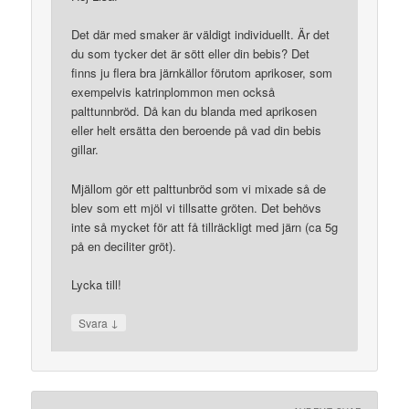
Det där med smaker är väldigt individuellt. Är det
du som tycker det är sött eller din bebis? Det
finns ju flera bra järnkällor förutom aprikoser, som
exempelvis katrinplommon men också
palttunnbröd. Då kan du blanda med aprikosen
eller helt ersätta den beroende på vad din bebis
gillar.
Mjällom gör ett palttunbröd som vi mixade så de
blev som ett mjöl vi tillsatte gröten. Det behövs
inte så mycket för att få tillräckligt med järn (ca 5g
på en deciliter gröt).
Lycka till!
↓
Svara