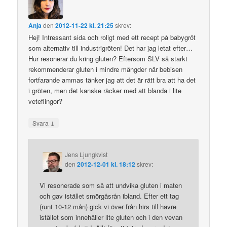
Anja
den
2012-11-22 kl. 21:25
skrev:
Hej! Intressant sida och roligt med ett recept på babygröt
som alternativ till industrigröten! Det har jag letat efter…
Hur resonerar du kring gluten? Eftersom SLV så starkt
rekommenderar gluten i mindre mängder när bebisen
fortfarande ammas tänker jag att det är rätt bra att ha det
i gröten, men det kanske räcker med att blanda i lite
veteflingor?
↓
Svara
Jens Ljungkvist
den
2012-12-01 kl. 18:12
skrev:
Vi resonerade som så att undvika gluten i maten
och gav istället smörgåsrån ibland. Efter ett tag
(runt 10-12 mån) gick vi över från hirs till havre
istället som innehåller lite gluten och i den vevan