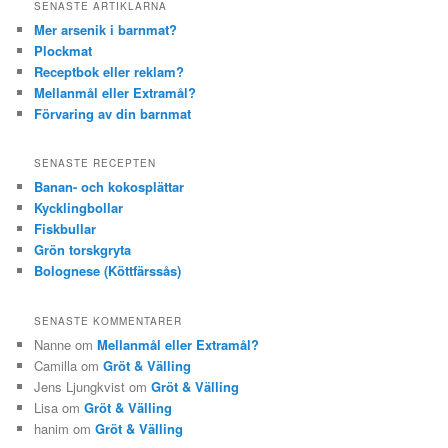
SENASTE ARTIKLARNA
Mer arsenik i barnmat?
Plockmat
Receptbok eller reklam?
Mellanmål eller Extramål?
Förvaring av din barnmat
SENASTE RECEPTEN
Banan- och kokosplättar
Kycklingbollar
Fiskbullar
Grön torskgryta
Bolognese (Köttfärssås)
SENASTE KOMMENTARER
Nanne om
Mellanmål eller Extramål?
Camilla om
Gröt & Välling
Jens Ljungkvist om
Gröt & Välling
Lisa om
Gröt & Välling
hanim om
Gröt & Välling