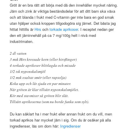
Gröt är en bra rätt att börja med då den innehåller mycket näring.
Järn och zink är viktiga beståndsdelar för att ditt barn ska växa
och att blanda i frukt med C-vitamin ger inte bara en god smak
utan hjälper också kroppen tillgodogöra sig järnet. Det bästa jag
hittat hittills är
Hirs
och
torkade aprikoser
. I receptet nedan ger
den ett järninnehåll på ca 7 mg/100g helt i nivå med
industrimaten.
2 dl vatten
3 msk Hirs krossade korn (eller hirsflingor)
4 torkade aprikoser blötlagda och mixade
1/2 tsk nyponskalsmjöl
1/2 msk osaltat smör (eller rapsolja)
Koka upp och låt sjuda ett par minuter.
När gröten är klar tillsätt nyponskalsmjölet.
Kör med stavmixer så gröten blir slät.
Tillsätt aprikoserna (som nu borde funka som sylt).
Du kan såklart ha i mer frukt eller annan frukt om du vill, men
torkad aprikos har mycket järn i sig. Om du är osäker på alla
ingredienser, läs om dom här:
Ingredienser