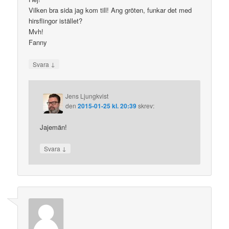
Vilken bra sida jag kom till! Ang gröten, funkar det med
hirsflingor istället?
Mvh!
Fanny
↓
Svara
Jens Ljungkvist
den
2015-01-25 kl. 20:39
skrev:
Jajemän!
↓
Svara